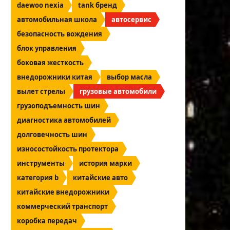
daewoo nexia
tank бренд
автомобильная школа
автосервис
безопасность вождения
блок управления
боковая жесткость
внедорожники китая
выбор масла
вылет стрелы
грузовые автомобили
грузоподъемность шин
диагностика автомобилей
долговечность шин
износостойкость протектора
инструменты
история марки
категория b
китайские авто
китайские внедорожники
коммерческий транспорт
коробка передач