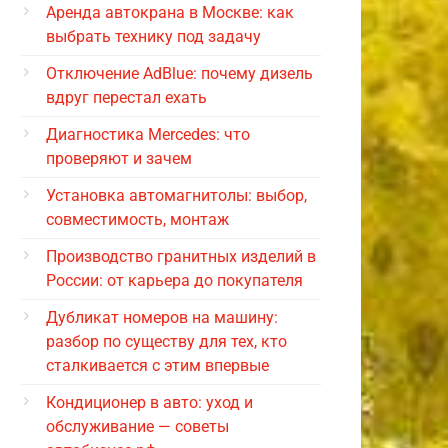
Аренда автокрана в Москве: как
выбрать технику под задачу
Отключение AdBlue: почему дизель
вдруг перестал ехать
Диагностика Mercedes: что
проверяют и зачем
Установка автомагнитолы: выбор,
совместимость, монтаж
Производство гранитных изделий в
России: от карьера до покупателя
Дубликат номеров на машину:
разбор по существу для тех, кто
сталкивается с этим впервые
Кондиционер в авто: уход и
обслуживание — советы