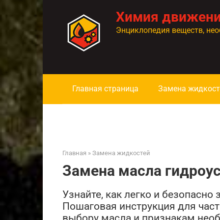
Перейти
Химия движен
к
контенту
Энциклопедия веществ, нео
Главная страница
Замена жидкост
Главная
»
Замена жидкостей
Замена масла гидроус
Узнайте, как легко и безопасно
Пошаговая инструкция для част
выбору масла и признакам нео