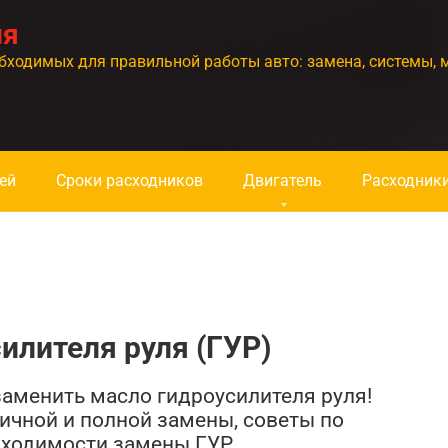
ия
бходимых для правильной работы авто: замена, системы, 
ей
Сроки расходников
Двигатель
Расходник
илителя руля (ГУР)
 заменить масло гидроусилителя руля!
ичной и полной замены, советы по
бходимости замены ГУР.