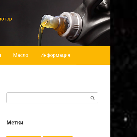
мотор
и
Масло
Информация
Поиск:
Метки