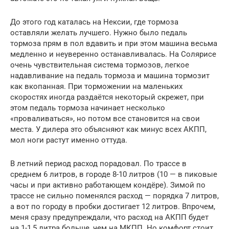
До этого год каталась на Нексии, где тормоза
оставляли желать лучшего. Нужно было педаль
тормоза прям в пол вдавить и при этом машина весьма
медленно и неуверенно останавливалась. На Солярисе
очень чувствительная система тормозов, легкое
надавливание на педаль тормоза и машина тормозит
как вкопанная. При торможении на маленьких
скоростях иногда раздаётся некоторый скрежет, при
этом педаль тормоза начинает несколько
«проваливаться», но потом все становится на свои
места. У дилера это объясняют как минус всех АКПП,
мол ноги растут именно оттуда.
В летний период расход порадовал. По трассе в
среднем 6 литров, в городе 8-10 литров (10 — в пиковые
часы и при активно работающем кондёре). Зимой по
трассе не сильно поменялся расход — порядка 7 литров,
а вот по городу в пробки достигает 12 литров. Впрочем,
меня сразу предупреждали, что расход на АКПП будет
на 1-1,5 литра больше, чем на МКПП. Но комфорт стоит