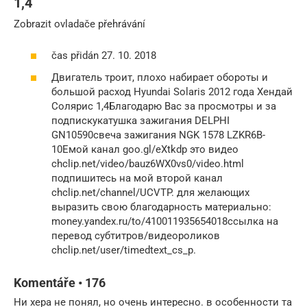
1,4
Zobrazit ovladače přehrávání
čas přidán 27. 10. 2018
Двигатель троит, плохо набирает обороты и
большой расход Hyundai Solaris 2012 года Хендай
Солярис 1,4Благодарю Вас за просмотры и за
подпискукатушка зажигания DELPHI
GN10590свеча зажигания NGK 1578 LZKR6B-
10Eмой канал goo.gl/eXtkdp это видео
chclip.net/video/bauz6WX0vs0/video.html
подпишитесь на мой второй канал
chclip.net/channel/UCVTP. для желающих
выразить свою благодарность материально:
money.yandex.ru/to/410011935654018ссылка на
перевод субтитров/видеороликов
chclip.net/user/timedtext_cs_p.
Komentáře • 176
Ни хера не понял, но очень интересно. в особенности та