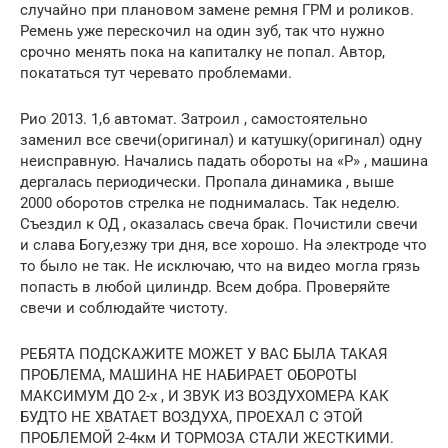
случайно при плановом замене ремня ГРМ и роликов.
Ремень уже перескочил на один зуб, так что нужно
срочно менять пока на капиталку не попал. Автор,
покататься тут черевато проблемами.
Рио 2013. 1,6 автомат. Затроил , самостоятельно
заменил все свечи(оригинал) и катушку(оригинал) одну
неисправную. Начались падать обороты на «Р» , машина
дергалась периодически. Пропала динамика , выше
2000 оборотов стрелка не поднималась. Так неделю.
Съездил к ОД , оказалась свеча брак. Почистили свечи
и слава Богу,езжу три дня, все хорошо. На электроде что
то было не так. Не исключаю, что на видео могла грязь
попасть в любой цилиндр. Всем добра. Проверяйте
свечи и соблюдайте чистоту.
РЕБЯТА ПОДСКАЖИТЕ МОЖЕТ У ВАС БЫЛА ТАКАЯ
ПРОБЛЕМА, МАШИНА НЕ НАБИРАЕТ ОБОРОТЫ
МАКСИМУМ ДО 2-х , И ЗВУК ИЗ ВОЗДУХОМЕРА КАК
БУДТО НЕ ХВАТАЕТ ВОЗДУХА, ПРОЕХАЛ С ЭТОЙ
ПРОБЛЕМОЙ 2-4км И ТОРМОЗА СТАЛИ ЖЕСТКИМИ.