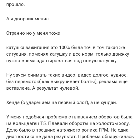
прошло.
А я дворник менял
Странно но у меня тоже
катушка зажигания это 100% была точ в точ такая же
ситуация, поменял катушку и все норм, только движку
нужно время адаптироваться под новую катушку
Ну зачем снимать такие видео. видео долгое, нудное,
без перемоток( как выкручивает болты), реклама еще
вставлена. А результат нулевой.
Хёндэ (с ударением на первый слог), а не хундай.
У меня подобная проблема с плаванием оборотов была
на вольцваген Т5. Плавали обороты на холостом ходу.
Дело было в трещине натяжного ролика ГРМ. Не одна
диагностика не дала результат. Проблема обнаружилась