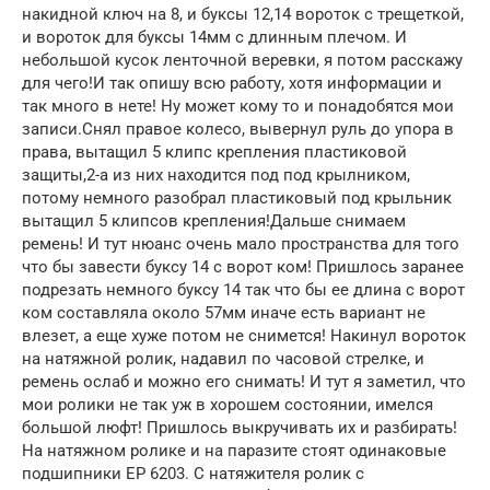
накидной ключ на 8, и буксы 12,14 вороток с трещеткой,
и вороток для буксы 14мм с длинным плечом. И
небольшой кусок ленточной веревки, я потом расскажу
для чего!И так опишу всю работу, хотя информации и
так много в нете! Ну может кому то и понадобятся мои
записи.Снял правое колесо, вывернул руль до упора в
права, вытащил 5 клипс крепления пластиковой
защиты,2-а из них находится под под крылником,
потому немного разобрал пластиковый под крыльник
вытащил 5 клипсов крепления!Дальше снимаем
ремень! И тут нюанс очень мало пространства для того
что бы завести буксу 14 с ворот ком! Пришлось заранее
подрезать немного буксу 14 так что бы ее длина с ворот
ком составляла около 57мм иначе есть вариант не
влезет, а еще хуже потом не снимется! Накинул вороток
на натяжной ролик, надавил по часовой стрелке, и
ремень ослаб и можно его снимать! И тут я заметил, что
мои ролики не так уж в хорошем состоянии, имелся
большой люфт! Пришлось выкручивать их и разбирать!
На натяжном ролике и на паразите стоят одинаковые
подшипники EP 6203. С натяжителя ролик с