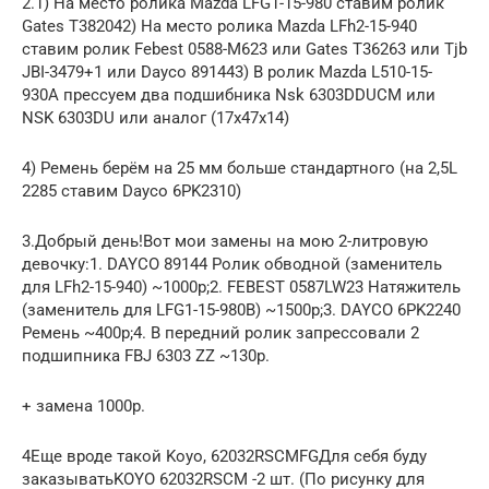
2.1) На место ролика Mazda LFG1-15-980 ставим ролик
Gates T382042) На место ролика Mazda LFh2-15-940
ставим ролик Febest 0588-M623 или Gates T36263 или Tjb
JBI-3479+1 или Dayco 891443) В ролик Mazda L510-15-
930A прессуем два подшибника Nsk 6303DDUCM или
NSK 6303DU или аналог (17х47х14)
4) Ремень берём на 25 мм больше стандартного (на 2,5L
2285 ставим Dayco 6PK2310)
3.Добрый день!Вот мои замены на мою 2-литровую
девочку:1. DAYCO 89144 Ролик обводной (заменитель
для LFh2-15-940) ~1000р;2. FEBEST 0587LW23 Натяжитель
(заменитель для LFG1-15-980B) ~1500р;3. DAYCO 6PK2240
Ремень ~400р;4. В передний ролик запрессовали 2
подшипника FBJ 6303 ZZ ~130р.
+ замена 1000р.
4Еще вроде такой Koyo, 62032RSCMFGДля себя буду
заказыватьKOYO 62032RSCM -2 шт. (По рисунку для