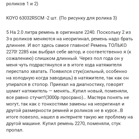
роликов 1 и 2)
KOYO 63032RSCM -2 шт. (По рисунку для ролика 3)
5 На 2.0 литра ремень в оригинале 2240. Поскольку 2 из
3-х роликов меняются на неоригинал, ремень надо брать
длиннее. И вот здесь самое главное! Ремень ТОЛЬКО
2270! 2285 как выбрал себе автор, и соответственно я (к
сожалению) слишком длинный. Через пол года он у
меня чуть подрастянулся и в итоге хода натяжителя
перестало хватать. Появился стук(сильный, особенно
на холодную когда заводишь) в натяжителе, так как он
упирался в стопор. Приехал на диагностику, говорят
шумит натяжитель — менять…Купил новый, поменяли,
все равно стучит!(3000р просрано)… Мастера понять не
могут, так как с тонкостями замены на неоригинал и
другой размерности ремней и роликов не в курсе…В
итоге повезло, нашел в интернете такую же проблему на
другой машине. Купил ремень 2270, поменяли, стук
пропал.