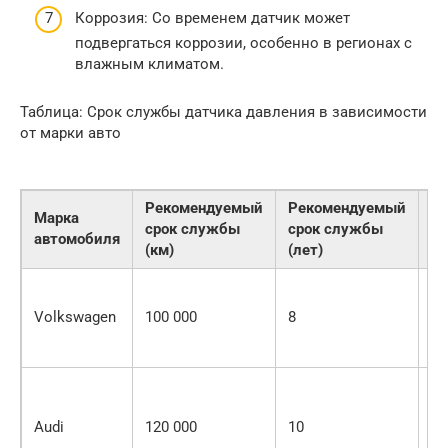
Коррозия: Со временем датчик может
подвергаться коррозии, особенно в регионах с
влажным климатом.
Таблица: Срок службы датчика давления в зависимости
от марки авто
Рекомендуемый
Рекомендуемый
Марка
Ос
срок службы
срок службы
автомобиля
эк
(км)
(лет)
Ре
з
Volkswagen
100 000
8
т
ж
А
ст
Audi
120 000
10
в