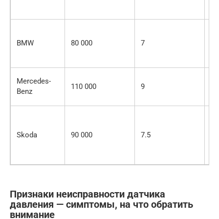
со
ср
Чу
к 
BMW
80 000
7
т
ж
Ре
Mercedes-
110 000
9
ди
Benz
ка
У
ст
Skoda
90 000
7.5
в
пр
ср
Признаки неисправности датчика
давления — симптомы, на что обратить
внимание