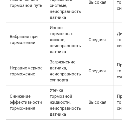
Высокая
торм
тормозной путь
системе,
сист
неисправность
датчика
Износ
тормозных
Диаг
Вибрация при
дисков,
Средняя
торм
торможении
неисправность
сист
датчика
Загрязнение
Пров
Неравномерное
датчика,
Средняя
торм
торможение
неисправность
супп
суппорта
Утечка
Снижение
тормозной
Пров
эффективности
жидкости,
Высокая
торм
торможения
неисправность
сист
датчика