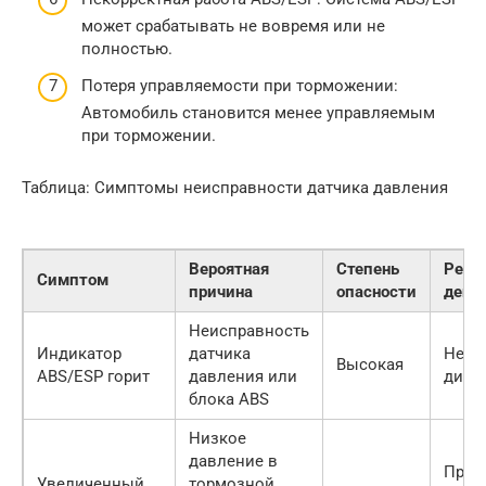
может срабатывать не вовремя или не
полностью.
Потеря управляемости при торможении:
Автомобиль становится менее управляемым
при торможении.
Таблица: Симптомы неисправности датчика давления
Вероятная
Степень
Реко
Симптом
причина
опасности
дейс
Неисправность
Индикатор
датчика
Неме
Высокая
ABS/ESP горит
давления или
диаг
блока ABS
Низкое
давление в
Пров
Увеличенный
тормозной