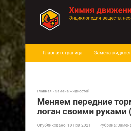
Перейти
Химия движен
к
контенту
Энциклопедия веществ, нео
Главная страница
Замена жидкост
Главная
»
Замена жидкостей
Меняем передние тор
логан своими руками 
Опубликовано:
18 Ноя 2021
Рубрика:
Замен