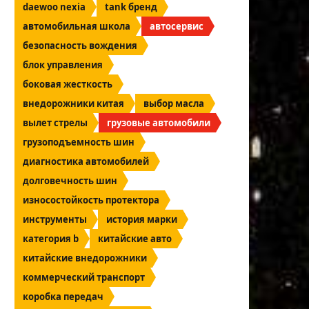
daewoo nexia
tank бренд
автомобильная школа
автосервис
безопасность вождения
блок управления
боковая жесткость
внедорожники китая
выбор масла
вылет стрелы
грузовые автомобили
грузоподъемность шин
диагностика автомобилей
долговечность шин
износостойкость протектора
инструменты
история марки
категория b
китайские авто
китайские внедорожники
коммерческий транспорт
коробка передач