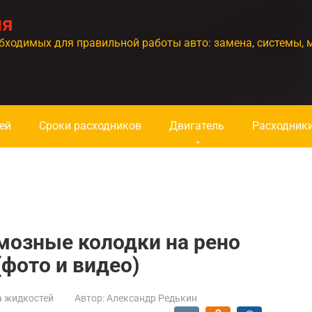
ия
бходимых для правильной работы авто: замена, системы, 
ей
Сроки расходников
Двигатель
Расходник
мозные колодки на рено
(фото и видео)
а жидкостей
Автор:
Александр Редькин