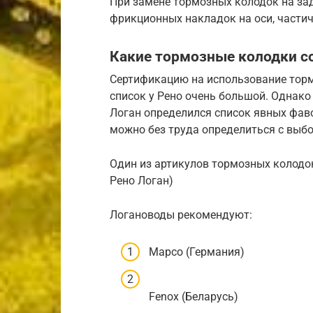
При замене тормозных колодок на зад
фрикционных накладок на оси, части
Какие тормозные колодки с
Сертификацию на использование тор
список у Рено очень большой. Однако
Логан определился список явных фаво
можно без труда определиться с выб
Один из артикулов тормозных колодо
Рено Логан)
Логановоды рекомендуют:
Mapco (Германия)
Fenox (Беларусь)