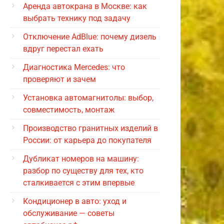
Аренда автокрана в Москве: как
выбрать технику под задачу
Отключение AdBlue: почему дизель
вдруг перестал ехать
Диагностика Mercedes: что
проверяют и зачем
Установка автомагнитолы: выбор,
совместимость, монтаж
Производство гранитных изделий в
России: от карьера до покупателя
Дубликат номеров на машину:
разбор по существу для тех, кто
сталкивается с этим впервые
Кондиционер в авто: уход и
обслуживание — советы