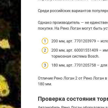
Среди российских вариантов популяр
Однако производитель — не единствен
покупке. На Рено Логан могут быть ус
200 мм, арт. 7701203979 – ис
200 мм, арт. 60001551409 – и
тормозная система Bosch.
180 мм, арт. 7701205758 – дл
Отличие Рено Логан 2 от Рено Логан в
180 мм.
Проверка состояния то
Автомобиль Рено Логан оборудован з