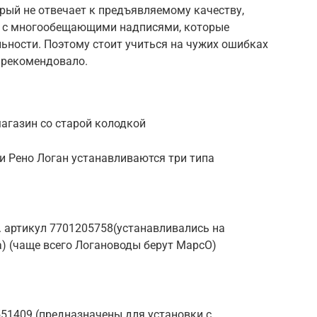
рый не отвечает к предъявляемому качеству,
у с многообещающими надписями, которые
льности. Поэтому стоит учиться на чужих ошибках
зарекомендовало.
агазин со старой колодкой
и Рено Логан устанавливаются три типа
 артикул 7701205758(устанавливались на
) (чаще всего Логановоды берут MapcO)
51409 (предназначены для установки с