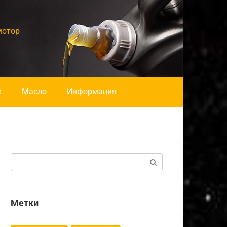
мотор
и
Масло
Информация
Поиск:
Метки