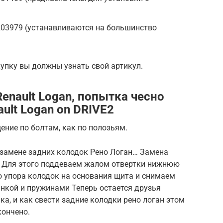
203979 (устанавливаются на большинство
упку вы должны узнать свой артикул.
enault Logan, попытка чесно
ult Logan on DRIVE2
ние по болтам, как по полозьям.
 замене задних колодок Рено Логан… Замена
: Для этого поддеваем жалом отвертки нижнюю
о упора колодок на основания щита и снимаем
анкой и пружинами Теперь остается друзья
а, и как свести задние колодки рено логан этом
кончено.