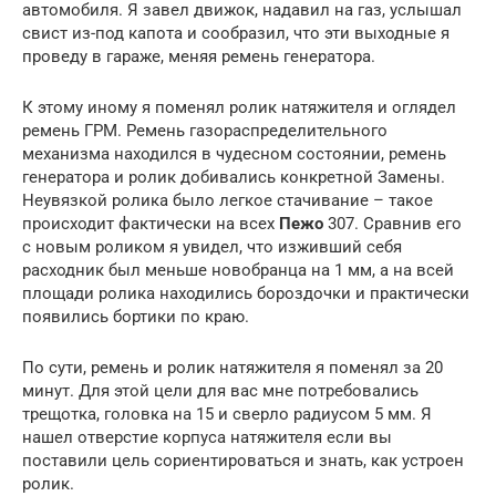
автомобиля. Я завел движок, надавил на газ, услышал
свист из-под капота и сообразил, что эти выходные я
проведу в гараже, меняя ремень генератора.
К этому иному я поменял ролик натяжителя и оглядел
ремень ГРМ. Ремень газораспределительного
механизма находился в чудесном состоянии, ремень
генератора и ролик добивались конкретной Замены.
Неувязкой ролика было легкое стачивание – такое
происходит фактически на всех
Пежо
307. Сравнив его
с новым роликом я увидел, что изживший себя
расходник был меньше новобранца на 1 мм, а на всей
площади ролика находились бороздочки и практически
появились бортики по краю.
По сути, ремень и ролик натяжителя я поменял за 20
минут. Для этой цели для вас мне потребовались
трещотка, головка на 15 и сверло радиусом 5 мм. Я
нашел отверстие корпуса натяжителя если вы
поставили цель сориентироваться и знать, как устроен
ролик.