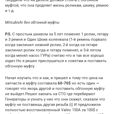
муфтой, что она продляет жизнь роликам, шкиву, ремню
и т.д.
Mitsubishi без обгонной муфты
P.S.
С простым шкивом за 5 лет поменял 1 ролик, гитару
и 3 ремня и Один Шкив коленвала (1-й ремень порвало
когда заклинил нижний ролик, 2-й когда на гитаре
заклинил ролик тогда и гитару поменял, и 3-й летом
когда менял насос ГУРа) считаю что и так все хорошо
ходит.Но я решил прислушаться к советам и поставить
обгонную муфту.
Начал изучать что и как, и пришел к тому что цена на
запчасти и муфту составила
60-70$
но есть один
—
говорят что якорь другой и поставить обгонную муфту
не выйдет.Решил заехать на СТО где перебирают
Генераторы и узнать у них что они скажут, сказали что
муфту не поставишь другая резьба ((( И предложили
полностью восстановленный Valeo 150А за 100$ с