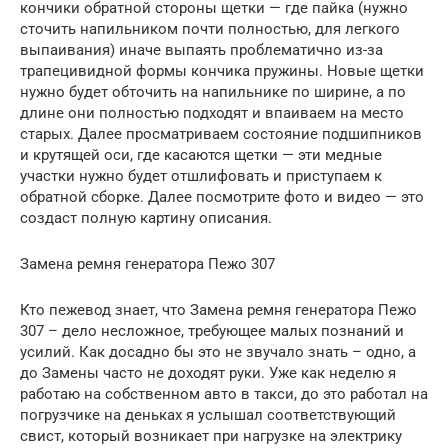
кончики обратной стороны щетки — где пайка (нужно
сточить напильником почти полностью, для легкого
выпаивания) иначе выпаять проблематично из-за
трапецивидной формы кончика пружины. Новые щетки
нужно будет обточить на напильнике по ширине, а по
длине они полностью подходят и впаиваем на место
старых. Далее просматриваем состояние подшипников
и крутящей оси, где касаются щетки — эти медные
участки нужно будет отшлифовать и приступаем к
обратной сборке. Далее посмотрите фото и видео — это
создаст полную картину описания.
Замена ремня генератора Пежо 307
Кто пежевод знает, что Замена ремня генератора Пежо
307 – дело несложное, требующее малых познаний и
усилий. Как досадно бы это не звучало знать – одно, а
до Замены часто не доходят руки. Уже как неделю я
работаю на собственном авто в такси, до это работал на
погрузчике на деньках я услышал соответствующий
свист, который возникает при нагрузке на электрику