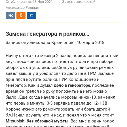
Опубликовано:
18 Ноя 2021
Замена жидкостей
Александр Редькин
Замена генератора и роликов…
Запись опубликована Кравчонок · 10 марта 2018
Начну с того что месяца 2 назад появился непонятный
звук, похожий на свист от вентилятора и при наборе
оборотов он усиливался.Скинув ручейковый ремень
завел машину и убедился что дело не в ГРМ, дальше
принялся крутить ролики, ГУР, кондиционер и
генератор. Как и думал
дело в генераторе
, последнее
время он грелся но руку положить на него можно
было…Еще когда начались морозы ниже -10, заменил
что первые минуты 3-5 зарядка падала до
12-13В
.
Короче нужно его ремонтировать или брать другой
б.у.Начал изучать что и как, и понял что у меня стоит
Mitsubishi без обгонной муфты.
Все мне в один голос
твердили что на дизеле должен стоять с обгонной