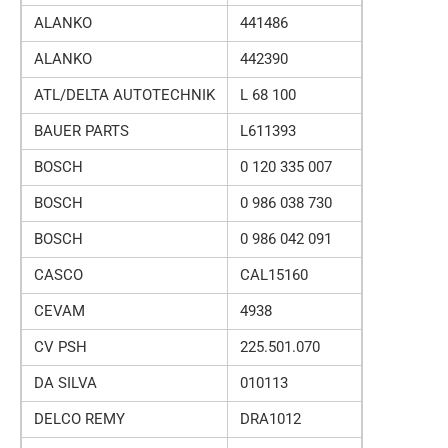
ALANKO
441486
ALANKO
442390
ATL/DELTA AUTOTECHNIK
L 68 100
BAUER PARTS
L611393
BOSCH
0 120 335 007
BOSCH
0 986 038 730
BOSCH
0 986 042 091
CASCO
CAL15160
CEVAM
4938
CV PSH
225.501.070
DA SILVA
010113
DELCO REMY
DRA1012