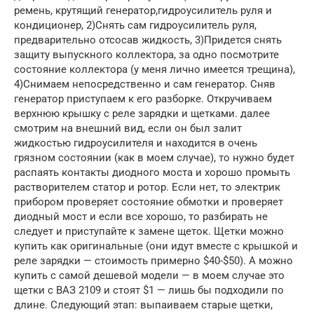
ремень, крутящий генератор,гидроусилитель руля и
кондиционер, 2)Снять сам гидроусилитель руля,
предварительно отсосав жидкость, 3)Придется снять
защиту выпускного коллектора, за одно посмотрите
состояние коллектора (у меня лично имеется трещина),
4)Снимаем непосредственно и сам генератор. Сняв
генератор приступаем к его разборке. Откручиваем
верхнюю крышку с реле зарядки и щетками. далее
смотрим на внешний вид, если он был залит
жидкостью гидроусилителя и находится в очень
грязном состоянии (как в моем случае), то нужно будет
распаять контакты диодного моста и хорошо промыть
растворителем статор и ротор. Если нет, то электрик
прибором проверяет состояние обмотки и проверяет
диодный мост и если все хорошо, то разбирать не
следует и приступайте к замене щеток. Щетки можно
купить как оригинальные (они идут вместе с крышкой и
реле зарядки — стоимость примерно $40-$50). А можно
купить с самой дешевой модели — в моем случае это
щетки с ВАЗ 2109 и стоят $1 — лишь бы подходили по
длине. Следующий этап: выпаиваем старые щетки,