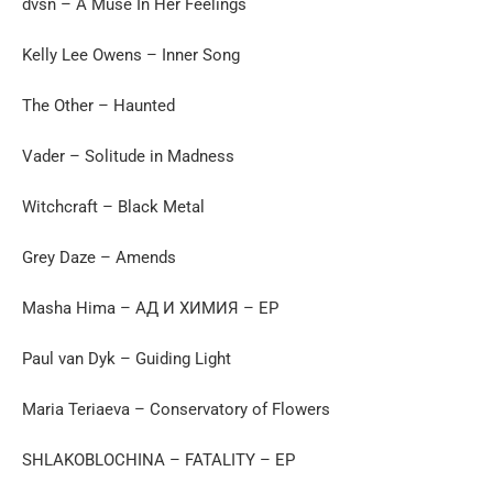
dvsn – A Muse In Her Feelings
Kelly Lee Owens – Inner Song
The Other – Haunted
Vader – Solitude in Madness
Witchcraft – Black Metal
Grey Daze – Amends
Masha Hima – АД И ХИМИЯ – EP
Paul van Dyk – Guiding Light
Maria Teriaeva – Conservatory of Flowers
SHLAKOBLOCHINA – FATALITY – EP