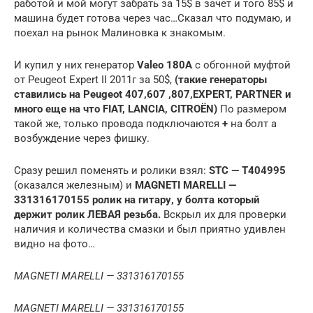
работой и мой могут забрать за 15$ в зачет и того 85$ и
машина будет готова через час…Сказал что подумаю, и
поехал на рынок Малиновка к знакомым.
И купил у них генератор
Valeo 180А
с обгонной муфтой
от Peugeot Expert II 2011г за 50$,
(такие генераторы
ставились на Peugeot 407,607 ,807,EXPERT, PARTNER и
много еще на что FIAT, LANCIA, CITROËN)
По размером
такой же, только провода подключаются
+
на болт а
возбуждение через фишку.
Сразу решил поменять и ролики взял:
STC — T404995
(оказался железным) и
MAGNETI MARELLI —
331316170155 ролик на гитару, у болта который
держит ролик ЛЕВАЯ резьба.
Вскрыл их для проверки
наличия и количества смазки и был приятно удивлен
видно на фото…
MAGNETI MARELLI — 331316170155
MAGNETI MARELLI — 331316170155