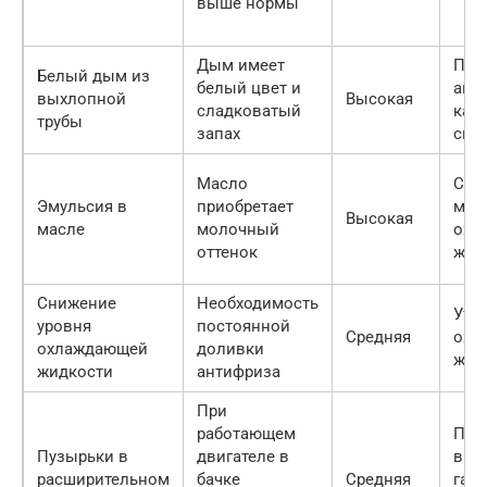
выше нормы
Дым имеет
Поп
Белый дым из
белый цвет и
ант
выхлопной
Высокая
сладковатый
кам
трубы
запах
сго
Масло
Сме
Эмульсия в
приобретает
мас
Высокая
масле
молочный
охл
оттенок
жид
Снижение
Необходимость
Уте
уровня
постоянной
Средняя
охл
охлаждающей
доливки
жид
жидкости
антифриза
При
работающем
Поп
Пузырьки в
двигателе в
вых
расширительном
бачке
Средняя
газо