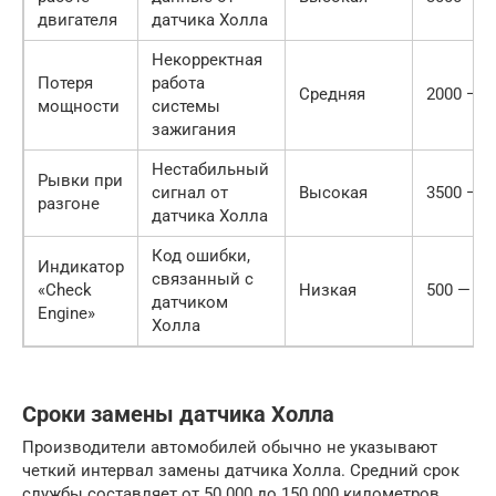
двигателя
датчика Холла
Некорректная
Потеря
работа
Средняя
2000 — 4
мощности
системы
зажигания
Нестабильный
Рывки при
сигнал от
Высокая
3500 — 6
разгоне
датчика Холла
Код ошибки,
Индикатор
связанный с
«Check
Низкая
500 — 15
датчиком
Engine»
Холла
Сроки замены датчика Холла
Производители автомобилей обычно не указывают
четкий интервал замены датчика Холла. Средний срок
службы составляет от 50 000 до 150 000 километров