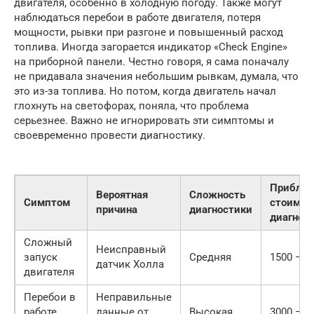
двигателя, особенно в холодную погоду. Также могут
наблюдаться перебои в работе двигателя, потеря
мощности, рывки при разгоне и повышенный расход
топлива. Иногда загорается индикатор «Check Engine»
на приборной панели. Честно говоря, я сама поначалу
не придавала значения небольшим рывкам, думала, что
это из-за топлива. Но потом, когда двигатель начал
глохнуть на светофорах, поняла, что проблема
серьезнее. Важно не игнорировать эти симптомы и
своевременно провести диагностику.
Приблиз
Вероятная
Сложность
Симптом
стоимос
причина
диагностики
диагнос
Сложный
Неисправный
запуск
Средняя
1500 — 3
датчик Холла
двигателя
Перебои в
Неправильные
работе
данные от
Высокая
3000 — 5