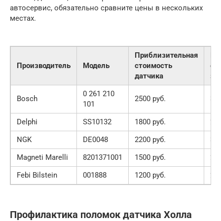
автосервис, обязательно сравните цены в нескольких
местах.
Приблизительная
Пр
Производитель
Модель
стоимость
ст
датчика
за
0 261 210
Bosch
2500 руб.
300
101
Delphi
SS10132
1800 руб.
250
NGK
DE0048
2200 руб.
320
Magneti Marelli
8201371001
1500 руб.
200
Febi Bilstein
001888
1200 руб.
220
Профилактика поломок датчика Холла