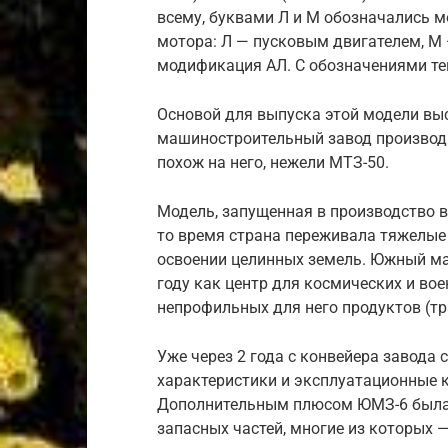
всему, буквами Л и М обозначались 
мотора: Л — пусковым двигателем, М 
модификация АЛ. С обозначениями те
Основой для выпуска этой модели вы
машиностроительный завод производи
похож на него, нежели МТЗ-50.
Модель, запущенная в производство в
то время страна переживала тяжелые
освоении целинных земель. Южный ма
году как центр для космических и во
непрофильных для него продуктов (т
Уже через 2 года с конвейера завода
характеристики и эксплуатационные 
Дополнительным плюсом ЮМЗ-6 была 
запасных частей, многие из которых