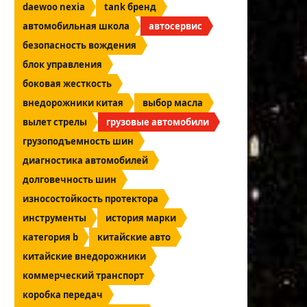
daewoo nexia
tank бренд
автомобильная школа
автосервис
безопасность вождения
блок управления
боковая жесткость
внедорожники китая
выбор масла
вылет стрелы
грузовые автомобили
грузоподъемность шин
диагностика автомобилей
долговечность шин
износостойкость протектора
инструменты
история марки
категория b
китайские авто
китайские внедорожники
коммерческий транспорт
коробка передач