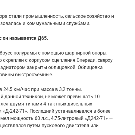
ра стали промышленность, сельское хозяйство и
льзовалась и коммунальными службами.
с он называется Д65.
а брусе полурамы с помощью шарнирной опоры,
о скреплен с корпусом сцепления.Спереди, сверху
 радиатором закрыты облицовкой. Облицовка
ковины быстросъемные.
24,5 км/час при массе в 3,2 тонны.
 данной техникой, не может превышать 10
лся двумя типами 4-тактных дизельных
и «Д-242-71». Последний устанавливался в более
имел мощность 60 л.с., 4,75-литровый «Д242-71» —
уществлялся путем пускового двигателя или