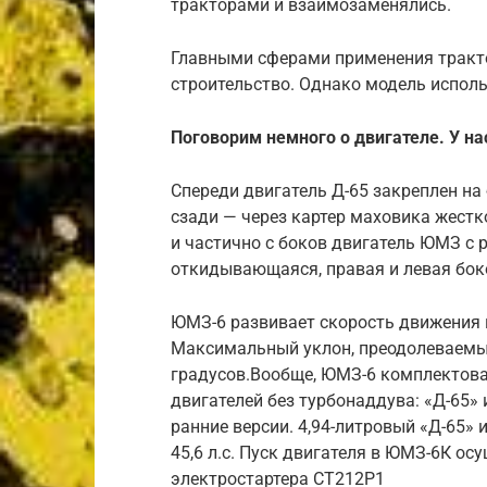
тракторами и взаимозаменялись.
Главными сферами применения тракто
строительство. Однако модель испо
Поговорим немного о двигателе. У на
Спереди двигатель Д-65 закреплен н
сзади — через картер маховика жестк
и частично с боков двигатель ЮМЗ с
откидывающаяся, правая и левая бо
ЮМЗ-6 развивает скорость движения в 
Максимальный уклон, преодолеваемый
градусов.Вообще, ЮМЗ-6 комплектова
двигателей без турбонаддува: «Д-65» 
ранние версии. 4,94-литровый «Д-65» 
45,6 л.с. Пуск двигателя в ЮМЗ-6К ос
электростартера СТ212Р1