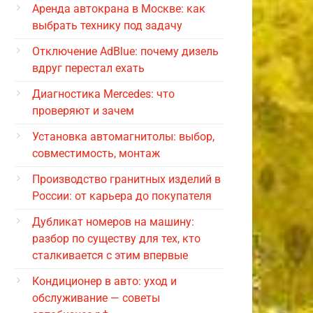
Аренда автокрана в Москве: как
выбрать технику под задачу
Отключение AdBlue: почему дизель
вдруг перестал ехать
Диагностика Mercedes: что
проверяют и зачем
Установка автомагнитолы: выбор,
совместимость, монтаж
Производство гранитных изделий в
России: от карьера до покупателя
Дубликат номеров на машину:
разбор по существу для тех, кто
сталкивается с этим впервые
Кондиционер в авто: уход и
обслуживание — советы