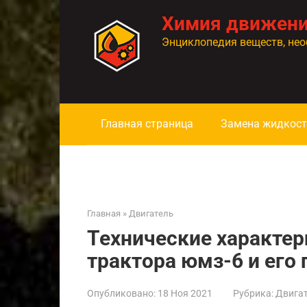
Перейти
Химия движен
к
контенту
Энциклопедия веществ, нео
Главная страница
Замена жидкост
Главная
»
Двигатель
Технические характер
трактора юмз-6 и ег
Опубликовано:
18 Ноя 2021
Рубрика:
Двига