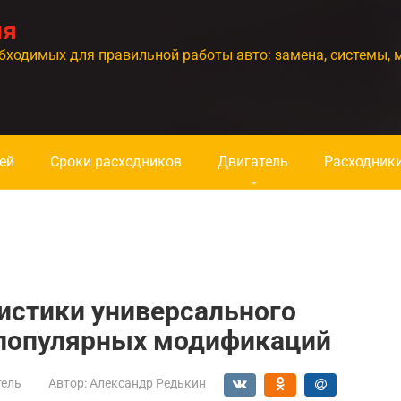
ия
бходимых для правильной работы авто: замена, системы, 
ей
Сроки расходников
Двигатель
Расходник
истики универсального
о популярных модификаций
тель
Автор:
Александр Редькин