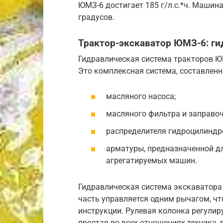
ЮМЗ-6 достигает 185 г/л.с.*ч. Машин
градусов.
Трактор-экскаватор ЮМЗ-6: ги
Гидравлическая система тракторов ЮМ
Это комплексная система, составленн
масляного насоса;
масляного фильтра и заправоч
распределителя гидроцилиндр
арматуры, предназначенной д
агрегатируемых машин.
Гидравлическая система экскаватора
часть управляется одним рычагом, чт
инструкции. Рулевая колонка регулиру
простая во всех отношениях техника, 