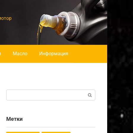
мотор
и
Масло
Информация
Поиск:
Метки