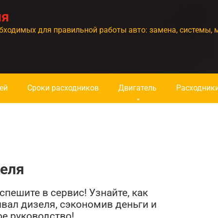
ия
бходимых для правильной работы авто: замена, системы, 
ей
Сроки расходников
Двигатель
Расходник
зеля
пешите в сервис! Узнайте, как
вал дизеля, сэкономив деньги и
е руководство!