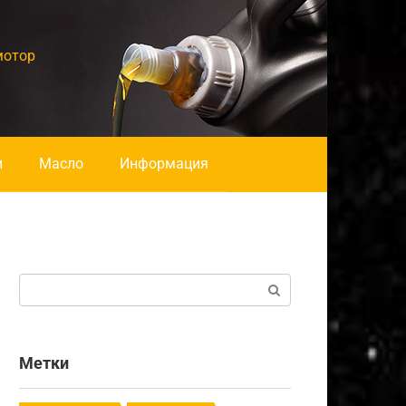
мотор
и
Масло
Информация
Поиск:
Метки