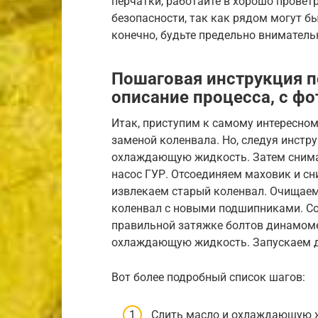
перчатки, работайте в хорошо прове
безопасности, так как рядом могут 
конечно, будьте предельно вниматель
Пошаговая инструкция п
описание процесса, с фо
Итак, приступим к самому интересном
заменой коленвала. Но, следуя инстру
охлаждающую жидкость. Затем снимае
насос ГУР. Отсоединяем маховик и сн
извлекаем старый коленвал. Очищаем
коленвал с новыми подшипниками. Со
правильной затяжке болтов динамом
охлаждающую жидкость. Запускаем дв
Вот более подробный список шагов:
Слить масло и охлаждающую 