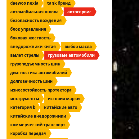
daewoo nexia
tank бренд
автомобильная школа
автосервис
безопасность вождения
блок управления
боковая жесткость
внедорожники китая
выбор масла
вылет стрелы
грузовые автомобили
грузоподъемность шин
диагностика автомобилей
долговечность шин
износостойкость протектора
инструменты
история марки
категория b
китайские авто
китайские внедорожники
коммерческий транспорт
коробка передач