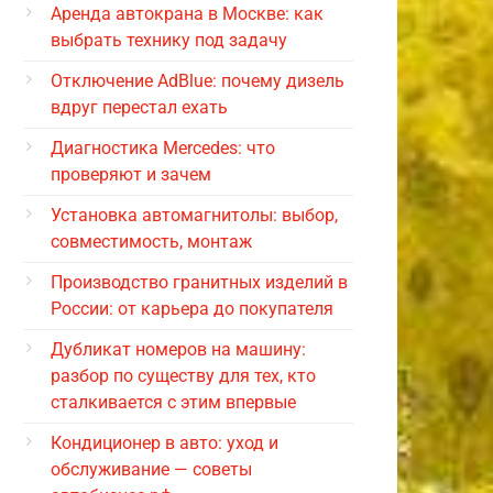
Аренда автокрана в Москве: как
выбрать технику под задачу
Отключение AdBlue: почему дизель
вдруг перестал ехать
Диагностика Mercedes: что
проверяют и зачем
Установка автомагнитолы: выбор,
совместимость, монтаж
Производство гранитных изделий в
России: от карьера до покупателя
Дубликат номеров на машину:
разбор по существу для тех, кто
сталкивается с этим впервые
Кондиционер в авто: уход и
обслуживание — советы