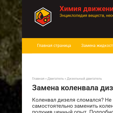
Перейти
Химия движен
к
контенту
Энциклопедия веществ, нео
Главная страница
Замена жидкост
Главная
»
Двигатель
»
Дизельный двигатель
Замена коленвала ди
Коленвал дизеля сломался? Не с
самостоятельно заменить колен
получив ценный опыт. Подробно