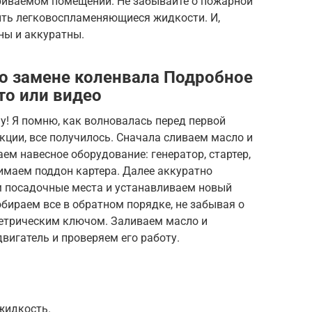
триваемом помещении. Не забывайте о пожарной
быть легковоспламеняющиеся жидкости. И,
ны и аккуратны.
о замене коленвала Подробное
то или видео
у! Я помню, как волновалась перед первой
кции, все получилось. Сначала сливаем масло и
м навесное оборудование: генератор, стартер,
имаем поддон картера. Далее аккуратно
 посадочные места и устанавливаем новый
бираем все в обратном порядке, не забывая о
етрическим ключом. Заливаем масло и
игатель и проверяем его работу.
жидкость.