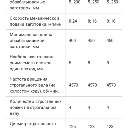
обрабатываемых
5..200
5..250
5..250
заготовок, мм
Скорость механической
8-24
8; 16
8; 16
подачи заготовки, м/мин
Минимальная длина
обрабатываемой
400
450
450
заготовки, мм
Наибольшая толщина
снимаемого слоя за
5
8
8
один проход, мм
Частота вращения
строгального вала (на
4570
4570
4570
холостом ходу), об/мин.
Количество строгальных
ножей на строгальном
4
4
4
валу
Диаметр строгального
125
128
128