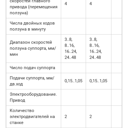
скоростей главного
4
4
привода (перемещения
ползуна)
Числа двойных ходов
ползуна в минуту
3..8,
3..8,
Диапазон скоростей
8..16,
8..16,
ползуна суппорта, мм/
16..24,
16..24,
мин
24..48
24..48
Число подач суппорта
Подачи суппорта, мм/
0,15..1,05
0,15..1,05
дв.ход
Электрооборудование.
Привод
Количество
электродвигателей на
2
2
станке