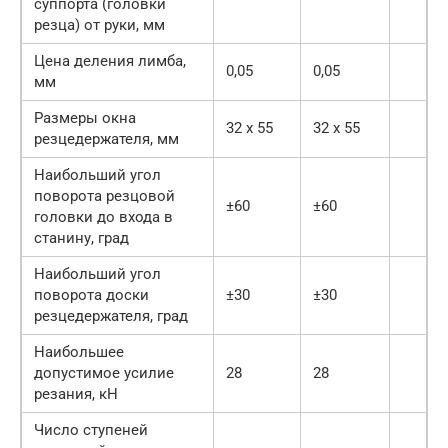
суппорта (головки
резца) от руки, мм
Цена деления лимба,
0,05
0,05
мм
Размеры окна
32 х 55
32 х 55
резцедержателя, мм
Наибольший угол
поворота резцовой
±60
±60
головки до входа в
станину, град
Наибольший угол
поворота доски
±30
±30
резцедержателя, град
Наибольшее
допустимое усилие
28
28
резания, кН
Число ступеней