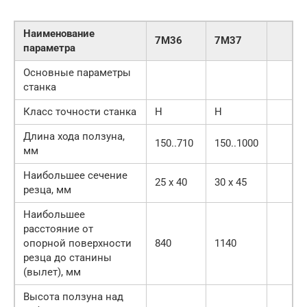
Наименование
7М36
7М37
параметра
Основные параметры
станка
Класс точности станка
Н
Н
Длина хода ползуна,
150..710
150..1000
мм
Наибольшее сечение
25 х 40
30 х 45
резца, мм
Наибольшее
расстояние от
опорной поверхности
840
1140
резца до станины
(вылет), мм
Высота ползуна над