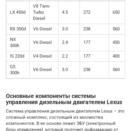
V8 Twin-
LX 450d
Turbo
4.5
272
650
Diesel
RX 350d
V6 Diesel
3.0
238
560
NX
V6 Diesel
2.4
177
450
300h
IS 220d
V4 Diesel
2.2
177
400
GS
V6 Diesel
3.0
238
560
300h
Основные компоненты системы
управления дизельным двигателем Lexus
Система управления дизельным двигателем Lexus – это
сложный комплекс, состоящий из множества
компонентов. В ее основе лежит ЭБУ (электронный
блок управления), который получает информацию от