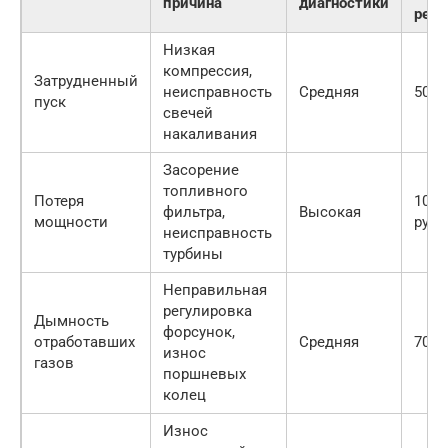
причина
диагностики
ремо
Низкая
компрессия,
Затрудненный
неисправность
Средняя
5000
пуск
свечей
накаливания
Засорение
топливного
Потеря
1000
фильтра,
Высокая
мощности
руб.
неисправность
турбины
Неправильная
регулировка
Дымность
форсунок,
отработавших
Средняя
7000
износ
газов
поршневых
колец
Износ