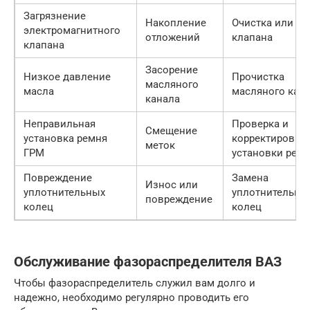
Загрязнение
Накопление
Очистка или за
электромагнитного
отложений
клапана
клапана
Засорение
Низкое давление
Прочистка
масляного
масла
масляного кан
канала
Неправильная
Проверка и
Смещение
установка ремня
корректировка
меток
ГРМ
установки рем
Повреждение
Замена
Износ или
уплотнительных
уплотнительны
повреждение
колец
колец
Обслуживание фазораспределителя ВАЗ
Чтобы фазораспределитель служил вам долго и
надежно, необходимо регулярно проводить его