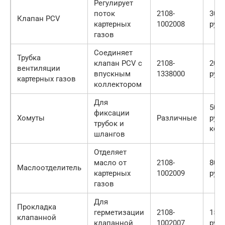
Регулирует
поток
2108-
300 
Клапан PCV
картерных
1002008
руб.
газов
Соединяет
Трубка
клапан PCV с
2108-
200 
вентиляции
впускным
1338000
руб.
картерных газов
коллектором
Для
50 —
фиксации
Хомуты
Различные
руб.
трубок и
ком
шлангов
Отделяет
масло от
2108-
800 
Маслоотделитель
картерных
1002009
руб.
газов
Для
Прокладка
герметизации
2108-
150 
клапанной
клапанной
1002007
руб.