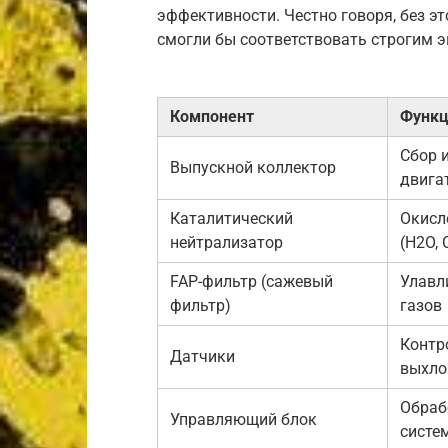
эффективности. Честно говоря, без э
смогли бы соответствовать строгим 
Компонент
Функц
Сбор 
Выпускной коллектор
двига
Каталитический
Окисл
нейтрализатор
(H2O, 
FAP-фильтр (сажевый
Улавл
фильтр)
газов
Контр
Датчики
выхло
Обраб
Управляющий блок
систе