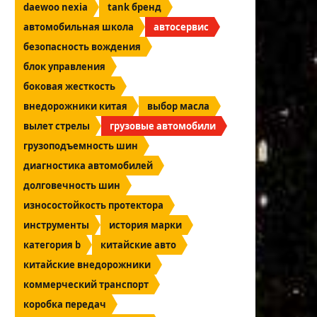
daewoo nexia
tank бренд
автомобильная школа
автосервис
безопасность вождения
блок управления
боковая жесткость
внедорожники китая
выбор масла
вылет стрелы
грузовые автомобили
грузоподъемность шин
диагностика автомобилей
долговечность шин
износостойкость протектора
инструменты
история марки
категория b
китайские авто
китайские внедорожники
коммерческий транспорт
коробка передач