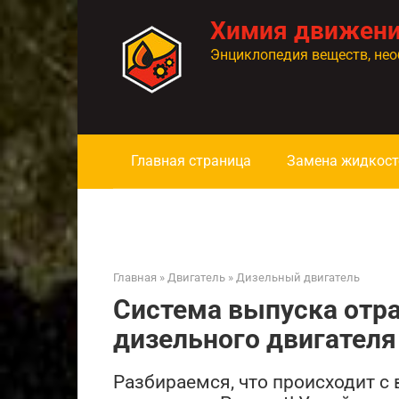
Перейти
Химия движен
к
контенту
Энциклопедия веществ, нео
Главная страница
Замена жидкост
Главная
»
Двигатель
»
Дизельный двигатель
Система выпуска отр
дизельного двигателя
Разбираемся, что происходит с