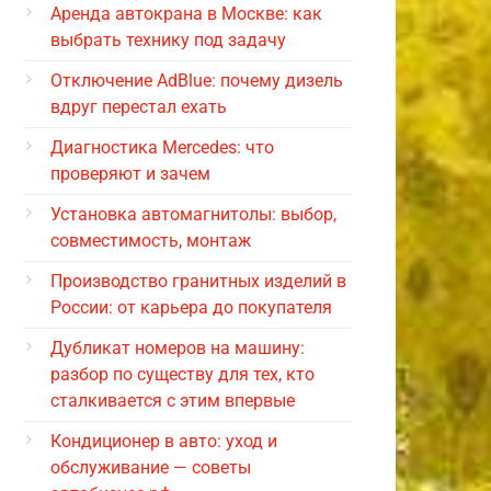
Аренда автокрана в Москве: как
выбрать технику под задачу
Отключение AdBlue: почему дизель
вдруг перестал ехать
Диагностика Mercedes: что
проверяют и зачем
Установка автомагнитолы: выбор,
совместимость, монтаж
Производство гранитных изделий в
России: от карьера до покупателя
Дубликат номеров на машину:
разбор по существу для тех, кто
сталкивается с этим впервые
Кондиционер в авто: уход и
обслуживание — советы