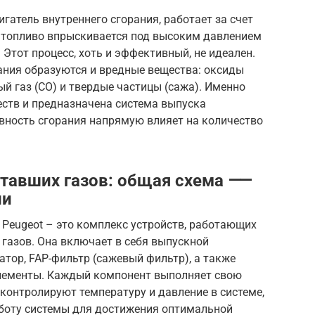
гатель внутреннего сгорания, работает за счет
я топливо впрыскивается под высоким давлением
 Этот процесс, хоть и эффективный, не идеален.
ания образуются и вредные вещества: оксиды
ный газ (CO) и твердые частицы (сажа). Именно
еств и предназначена система выпуска
вность сгорания напрямую влияет на количество
отавших газов: общая схема ⸺
ии
Peugeot – это комплекс устройств, работающих
газов. Она включает в себя выпускной
атор, FAP-фильтр (сажевый фильтр), а также
лементы. Каждый компонент выполняет свою
контролируют температуру и давление в системе,
боту системы для достижения оптимальной