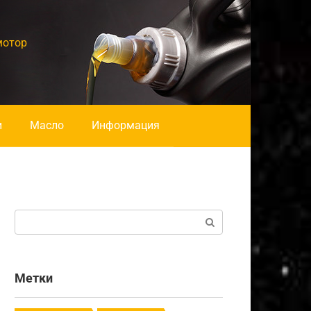
мотор
и
Масло
Информация
Поиск:
Метки