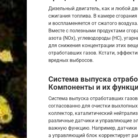
Дизельный двигатель, как и любой дви
сжигания топлива. В камере сгорани
и воспламеняется от сжатого воздуха.
Вместе с полезными продуктами сгор
азота (NOx), углеводороды (HC), угар
для снижения концентрации этих вещ
отработавших газов. Кстати, эффекти
вредных выбросов.
Система выпуска отраб
Компоненты и их функц
Система выпуска отработавших газов 
согласованно для очистки выхлопных 
коллектор, каталитический нейтрализ
различные датчики и управляющие э
важную функцию. Например, датчики 
а управляющий блок корректирует ра