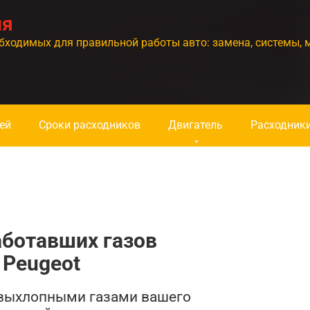
ия
бходимых для правильной работы авто: замена, системы, 
ей
Сроки расходников
Двигатель
Расходник
аботавших газов
 Peugeot
 выхлопными газами вашего