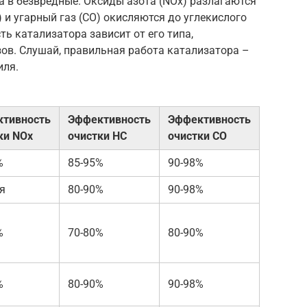
 в безвредные. Оксиды азота (NOx) разлагаются
) и угарный газ (CO) окисляются до углекислого
ть катализатора зависит от его типа,
ов. Слушай, правильная работа катализатора –
иля.
тивность
Эффективность
Эффективность
ки NOx
очистки HC
очистки CO
%
85-95%
90-98%
я
80-90%
90-98%
%
70-80%
80-90%
%
80-90%
90-98%