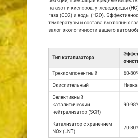
реакции, превращая вредные вещества
на азот и кислород, углеводороды (HC
газа (CO2) и воды (H2O). Эффективнос
температуры и состава выхлопных газ
залог экологичности вашего автомоб
Эффек
Тип катализатора
очист
Трехкомпонентный
60-80
Окислительный
Низка
Селективный
каталитический
90-98
нейтрализатор (SCR)
Катализатор с хранением
70-80
NOx (LNT)