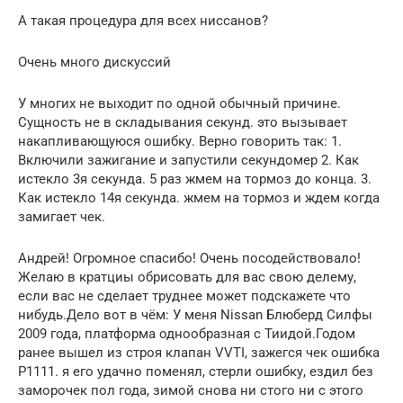
А такая процедура для всех ниссанов?
Очень много дискуссий
У многих не выходит по одной обычный причине.
Сущность не в складывания секунд. это вызывает
накапливающуюся ошибку. Верно говорить так: 1.
Включили зажигание и запустили секундомер 2. Как
истекло 3я секунда. 5 раз жмем на тормоз до конца. 3.
Как истекло 14я секунда. жмем на тормоз и ждем когда
замигает чек.
Андрей! Огромное спасибо! Очень посодействовало!
Желаю в кратциы обрисовать для вас свою делему,
если вас не сделает труднее может подскажете что
нибудь.Дело вот в чём: У меня Nissan Блюберд Силфы
2009 года, платформа однообразная с Тиидой.Годом
ранее вышел из строя клапан VVTI, зажегся чек ошибка
P1111. я его удачно поменял, стерли ошибку, ездил без
заморочек пол года, зимой снова ни стого ни с этого