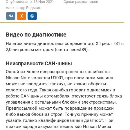
Опубликовано:
18 Ноя 2021
Сроки расходников
Александр Редькин
Видео по диагностике
На этом видео диагностика современного Х Трейл T31 с
2,0-литровым мотором (снято nerest89).
Неисправности CAN-шины
Одной из Более всераспространенных ошибок на
Nissan Note является U1001, при всем этом машина
может не заводится, глохнут, не хранят обороты
холостого года. Такая ошибка говорит о дилеммах в
работе CAN-шины автомобиля. отсутствует связь блока
управления с остальными блоками электросистемы.
Предпосылкой может быть повреждение проводки
либо выход блока из строя. Точную причину может
указать только квалифицированный диагност. При
низком заряде аккума на несколько Nissan Микра