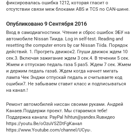
фиксировалась ошибка 1212, которая гласит о
отсутствии связи меж блоками ABS и TCS по CAN-шине.
Опубликовано 9 Сентября 2016
Вход в самодиагностики. Чтение и сброс ошибок ЭБУ на
автомобиле Nissan Тиида. Log in self-test. Reading and
resetting the computer errors by car Nissan Tiida. Порядок
действий. 1. Прогреть движок2. Глуши движок ждем 10
сек.3. Включая зажигание ждем 3 сек.4. В течении 5 сек.
Жмем и отпускаю педаль газа 5 раз5. Ждем 7 сек. Жмем
и держим педаль газа6. Ждем когда начнет мигать
лампа Чек Энджи отпускай педаль и считываете код
ошибки7. Не забываем ставит класс и подписываться
на канал.!
Ремонт автомобилей ниссан своими руками. Андрей
Канаев.Поддержи проект. Мы стараемся тебе!
Поддержка канала: PayPal hihtun@yandex.Ruвидео
https://youtu.Be/oOzuVSZDtFgКанал
https://www.Youtube.com/channel/UCyu-.