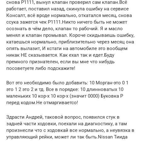
снова P1111, вынул клапан проверил сам клапан.Всё
работает, поставил назад, скинула ошибку на сервисе
Консалт, всё вроде нормально, откатался месяц, снова
ссука зажегся чек P1111.Никто ничего быть не может
осознать в чём дело, клапан то рабочий. Я и масло
менял и клапан промывал. Короче скидываешь ошибку,
катаешься нормально, приблизительно через месяц она
опять вылазит, И кстати на автомобиле это вообщем
никак НЕ сказывается. Как ехал так и едет.Буду
премного признателен, если вы мне что нибудь
посоветуете либо подскажите!
Вот это необходимо было добавить: 10 Морган-это 0 1
это 1 2 это 2 и тд. Все в порядке: 10 длинноватых 10
маленьких 10 кор-х 10 кор-х (значит 0000) Буковка P
перед кодом.Не отмаргиваетсо!
Здрасти Андрей, таковой вопрос, появился стук в
задней части ходовки, поехали на диагностику, а там
произнесли что с ходовкай все нормально, а неувязка в
управляющий рейки, может ли так быть.Nissan Тиида