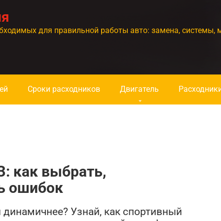
ия
бходимых для правильной работы авто: замена, системы, 
ей
Сроки расходников
Двигатель
Расходник
: как выбрать,
ь ошибок
и динамичнее? Узнай, как спортивный