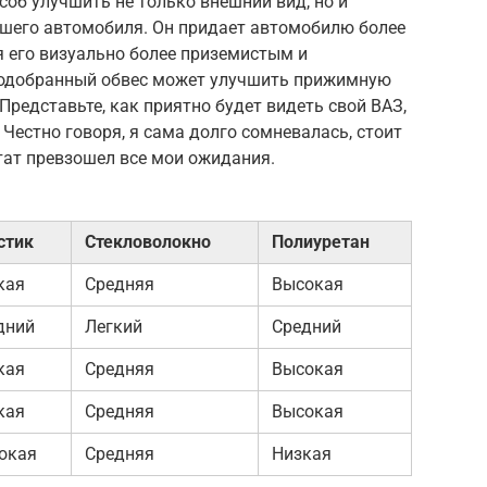
соб улучшить не только внешний вид, но и
шего автомобиля. Он придает автомобилю более
я его визуально более приземистым и
 подобранный обвес может улучшить прижимную
 Представьте, как приятно будет видеть свой ВАЗ,
Честно говоря, я сама долго сомневалась, стоит
ьтат превзошел все мои ожидания.
стик
Стекловолокно
Полиуретан
кая
Средняя
Высокая
дний
Легкий
Средний
кая
Средняя
Высокая
кая
Средняя
Высокая
окая
Средняя
Низкая