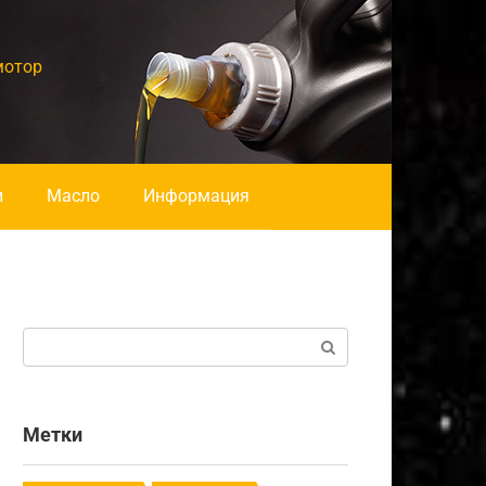
мотор
и
Масло
Информация
Поиск:
Метки