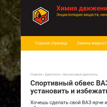
Перейти
Химия движен
к
контенту
Энциклопедия веществ, нео
Главная страница
Замена жидкост
Главная
»
Двигатель
»
Бензиновый двигатель
Спортивный обвес ВАЗ
установить и избежат
Хочешь сделать свой ВАЗ ярче 