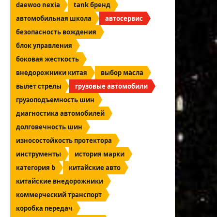
daewoo nexia
tank бренд
автомобильная школа
автосервис
безопасность вождения
блок управления
боковая жесткость
внедорожники китая
выбор масла
вылет стрелы
грузовые автомобили
грузоподъемность шин
диагностика автомобилей
долговечность шин
износостойкость протектора
инструменты
история марки
категория b
китайские авто
китайские внедорожники
коммерческий транспорт
коробка передач