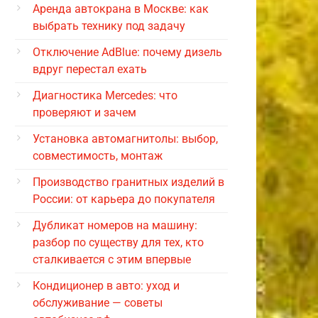
Аренда автокрана в Москве: как
выбрать технику под задачу
Отключение AdBlue: почему дизель
вдруг перестал ехать
Диагностика Mercedes: что
проверяют и зачем
Установка автомагнитолы: выбор,
совместимость, монтаж
Производство гранитных изделий в
России: от карьера до покупателя
Дубликат номеров на машину:
разбор по существу для тех, кто
сталкивается с этим впервые
Кондиционер в авто: уход и
обслуживание — советы