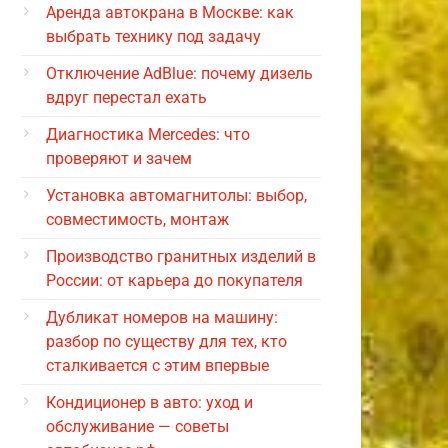
Аренда автокрана в Москве: как
выбрать технику под задачу
Отключение AdBlue: почему дизель
вдруг перестал ехать
Диагностика Mercedes: что
проверяют и зачем
Установка автомагнитолы: выбор,
совместимость, монтаж
Производство гранитных изделий в
России: от карьера до покупателя
Дубликат номеров на машину:
разбор по существу для тех, кто
сталкивается с этим впервые
Кондиционер в авто: уход и
обслуживание — советы