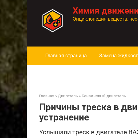
Перейти
Химия движен
к
контенту
Энциклопедия веществ, нео
Главная страница
Замена жидкост
Главная
»
Двигатель
»
Бензиновый двигатель
Причины треска в дви
устранение
Услышали треск в двигателе ВА