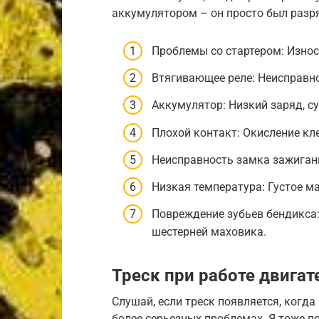
аккумулятором – он просто был разря
Проблемы со стартером: Износ
Втягивающее реле: Неисправно
Аккумулятор: Низкий заряд, с
Плохой контакт: Окисление кл
Неисправность замка зажигани
Низкая температура: Густое ма
Повреждение зубьев бендикса:
шестерней маховика.
Треск при работе двигат
Слушай, если треск появляется, когда
более серьезных проблемах. Я тоже п