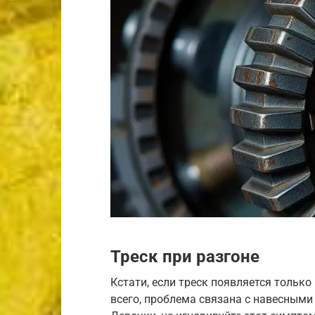
Треск при разгоне
Кстати, если треск появляется только
всего, проблема связана с навесными