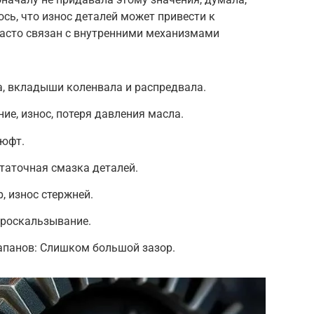
сь, что износ деталей может привести к
часто связан с внутренними механизмами
а, вкладыши коленвала и распредвала.
ие, износ, потеря давления масла.
люфт.
таточная смазка деталей.
, износ стержней.
проскальзывание.
апанов: Слишком большой зазор.