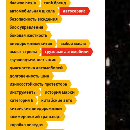
daewoo nexia
tank бренд
автомобильная школа
автосервис
безопасность вождения
блок управления
боковая жесткость
внедорожники китая
выбор масла
вылет стрелы
грузовые автомобили
грузоподъемность шин
диагностика автомобилей
долговечность шин
износостойкость протектора
инструменты
история марки
категория b
китайские авто
китайские внедорожники
коммерческий транспорт
коробка передач