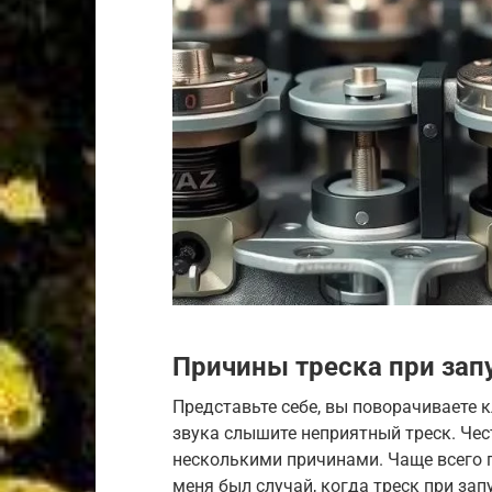
Причины треска при зап
Представьте себе, вы поворачиваете 
звука слышите неприятный треск. Чес
несколькими причинами. Чаще всего п
меня был случай, когда треск при за