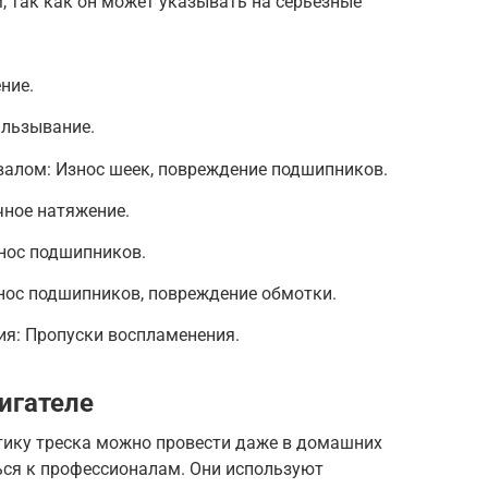
м, так как он может указывать на серьезные
ние.
альзывание.
алом: Износ шеек, повреждение подшипников.
чное натяжение.
нос подшипников.
нос подшипников, повреждение обмотки.
ия: Пропуски воспламенения.
игателе
стику треска можно провести даже в домашних
ться к профессионалам. Они используют