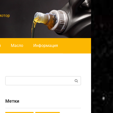
мотор
и
Масло
Информация
Поиск:
Метки