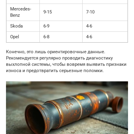
Mercedes-
9-15
7-10
Benz
Skoda
6-9
4-6
Opel
6-8
4-6
Конечно, это лишь ориентировочные данные.
Рекомендуется регулярно проводить диагностику
выхлопной системы, чтобы вовремя выявить признаки
износа и предотвратить серьезные поломки.