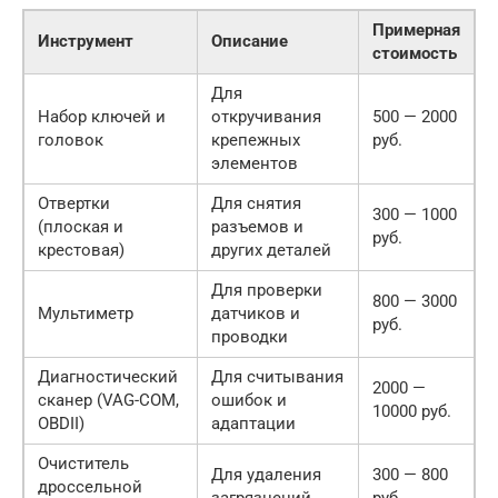
Примерная
Инструмент
Описание
стоимость
Для
Набор ключей и
откручивания
500 — 2000
головок
крепежных
руб.
элементов
Отвертки
Для снятия
300 — 1000
(плоская и
разъемов и
руб.
крестовая)
других деталей
Для проверки
800 — 3000
Мультиметр
датчиков и
руб.
проводки
Диагностический
Для считывания
2000 —
сканер (VAG-COM,
ошибок и
10000 руб.
OBDII)
адаптации
Очиститель
Для удаления
300 — 800
дроссельной
загрязнений
руб.