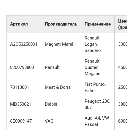
Цена
Артикул
Производитель
Применение
(приме
Renault
A2C53250001
Magneti Marelli
Logan,
3000 ру
Sandero
Renault
8200798800
Renault
Duster,
4500 ру
Megane
Fiat Punto,
70113001
Meat & Doria
2500 ру
Palio
Peugeot 206,
MD350821
Delphi
3800 ру
307
Audi A4, VW
8E0909147
VAG
6000 ру
Passat