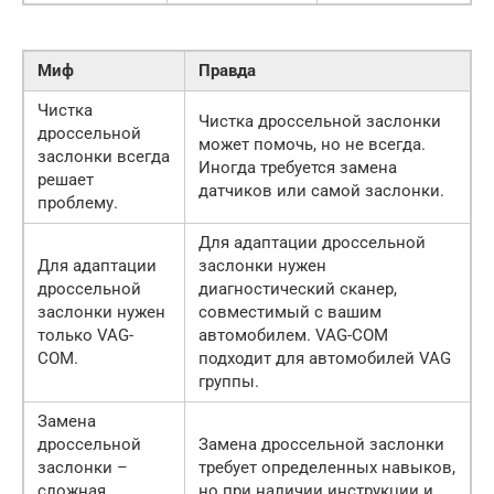
Миф
Правда
Чистка
Чистка дроссельной заслонки
дроссельной
может помочь, но не всегда.
заслонки всегда
Иногда требуется замена
решает
датчиков или самой заслонки.
проблему.
Для адаптации дроссельной
Для адаптации
заслонки нужен
дроссельной
диагностический сканер,
заслонки нужен
совместимый с вашим
только VAG-
автомобилем. VAG-COM
COM.
подходит для автомобилей VAG
группы.
Замена
дроссельной
Замена дроссельной заслонки
заслонки –
требует определенных навыков,
сложная
но при наличии инструкции и