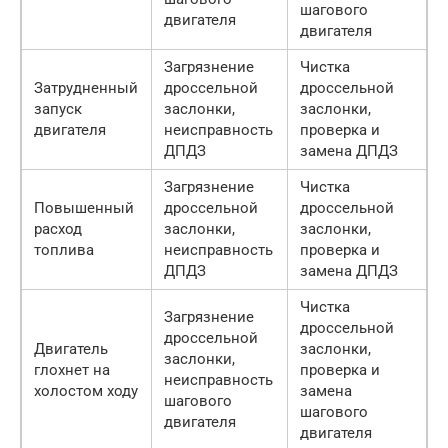
шагового
двигателя
двигателя
Загрязнение
Чистка
Затрудненный
дроссельной
дроссельной
запуск
заслонки,
заслонки,
двигателя
неисправность
проверка и
ДПДЗ
замена ДПДЗ
Загрязнение
Чистка
Повышенный
дроссельной
дроссельной
расход
заслонки,
заслонки,
топлива
неисправность
проверка и
ДПДЗ
замена ДПДЗ
Чистка
Загрязнение
дроссельной
дроссельной
Двигатель
заслонки,
заслонки,
глохнет на
проверка и
неисправность
холостом ходу
замена
шагового
шагового
двигателя
двигателя