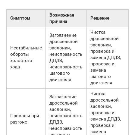
Возможная
Симптом
Решение
причина
Чистка
Загрязнение
дроссельной
дроссельной
заслонки,
Нестабильные
заслонки,
проверка и
обороты
неисправность
замена ДПДЗ,
холостого
ДПДЗ,
проверка и
хода
неисправность
замена
шагового
шагового
двигателя
двигателя
Чистка
Загрязнение
дроссельной
дроссельной
заслонки,
заслонки,
проверка и
Провалы при
неисправность
замена ДПДЗ,
разгоне
ДПДЗ,
проверка и
неисправность
замена
шагового