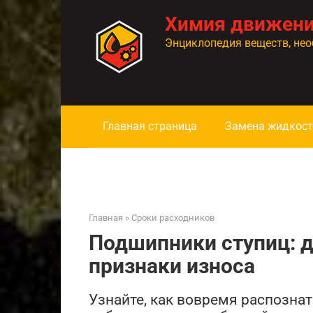
Перейти
Химия движен
к
контенту
Энциклопедия веществ, нео
Главная страница
Замена жидкост
Главная
»
Сроки расходников
Подшипники ступиц: д
признаки износа
Узнайте, как вовремя распозна