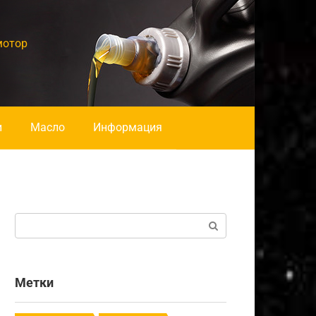
мотор
и
Масло
Информация
Поиск:
Метки