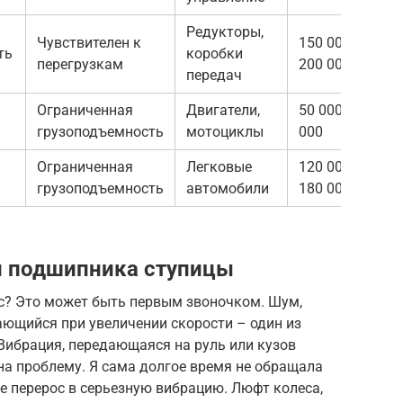
Редукторы,
Чувствителен к
150 000 —
ть
коробки
перегрузкам
200 000
передач
Ограниченная
Двигатели,
50 000 — 80
грузоподъемность
мотоциклы
000
Ограниченная
Легковые
120 000 —
грузоподъемность
автомобили
180 000
и подшипника ступицы
ес? Это может быть первым звоночком. Шум,
вающийся при увеличении скорости – один из
Вибрация, передающаяся на руль или кузов
на проблему. Я сама долгое время не обращала
не перерос в серьезную вибрацию. Люфт колеса,