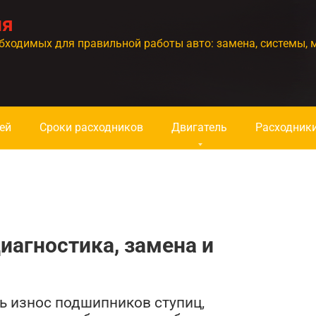
ия
бходимых для правильной работы авто: замена, системы, 
ей
Сроки расходников
Двигатель
Расходник
иагностика, замена и
ть износ подшипников ступиц,