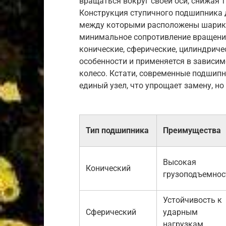
вращаться вокруг своей оси, снижая т
Конструкция ступичного подшипника д
между которыми расположены шарики
минимальное сопротивление вращени
конические, сферические, цилиндриче
особенности и применяется в зависим
колесо. Кстати, современные подшипн
единый узел, что упрощает замену, но
Тип подшипника
Преимущества
Высокая
Конический
грузоподъемнос
Устойчивость к
Сферический
ударным
нагрузкам