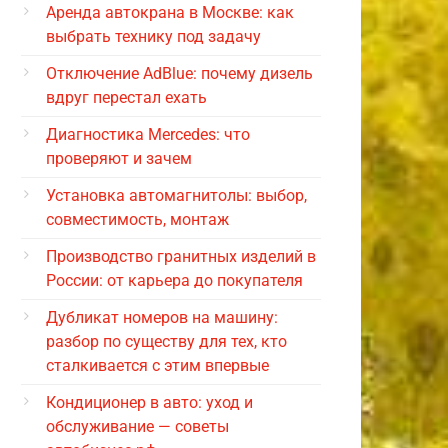
Аренда автокрана в Москве: как
выбрать технику под задачу
Отключение AdBlue: почему дизель
вдруг перестал ехать
Диагностика Mercedes: что
проверяют и зачем
Установка автомагнитолы: выбор,
совместимость, монтаж
Производство гранитных изделий в
России: от карьера до покупателя
Дубликат номеров на машину:
разбор по существу для тех, кто
сталкивается с этим впервые
Кондиционер в авто: уход и
обслуживание — советы