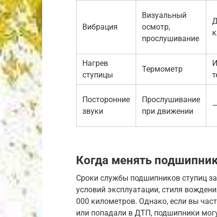
Визуальный
Д
Вибрация
осмотр,
к
прослушивание
Нагрев
И
Термометр
ступицы
т
Посторонние
Прослушивание
звуки
при движении
Когда менять подшипник
Сроки службы подшипников ступиц зав
условий эксплуатации, стиля вождения
000 километров. Однако, если вы част
или попадали в ДТП, подшипники могу