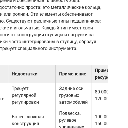
рение и обеспечивая плавность хода.
остаточно проста: это металлические кольца,
 или ролики. Эти элементы обеспечивают
ю. Существуют различные типы подшипников:
ские и игольчатые. Каждый тип имеет свои
ости от конструкции ступицы и нагрузки на
ики часто интегрированы в ступицу, образуя
 требует специального инструмента.
Примерный
Недостатки
Применение
ресурс (км)
Требует
Задние оси
80 000 —
регулярной
грузовых
ть
120 000
регулировки
автомобилей
Подвеска,
Более сложная
100 000 —
рулевое
конструкция
150 000
управление