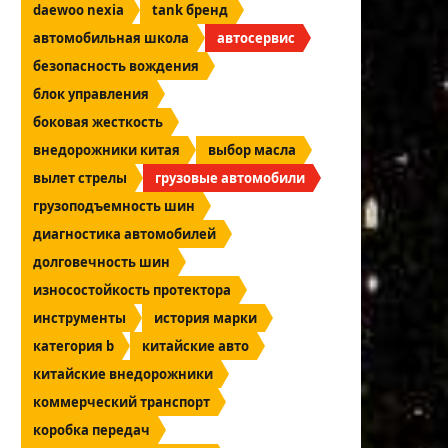
daewoo nexia
tank бренд
автомобильная школа
автосервис
безопасность вождения
блок управления
боковая жесткость
внедорожники китая
выбор масла
вылет стрелы
грузовые автомобили
грузоподъемность шин
диагностика автомобилей
долговечность шин
износостойкость протектора
инструменты
история марки
категория b
китайские авто
китайские внедорожники
коммерческий транспорт
коробка передач