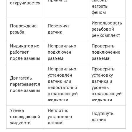
откручивается
нагреть
феном
Использовать
Повреждена
Перетянут
резьбовой
резьба
датчик
ремкомплект
Индикатор не
Неправильно
Проверить
работает
подключен
подключение
после замены
разъем
разъема
Неправильно
Проверить
установлен
установку
Двигатель
датчик или
датчика и
перегревается
недостаточно
уровень
после замены
охлаждающей
охлаждающей
жидкости
жидкости
Утечка
Неплотно
Подтянуть
охлаждающей
установлен
датчик
жидкости
датчик