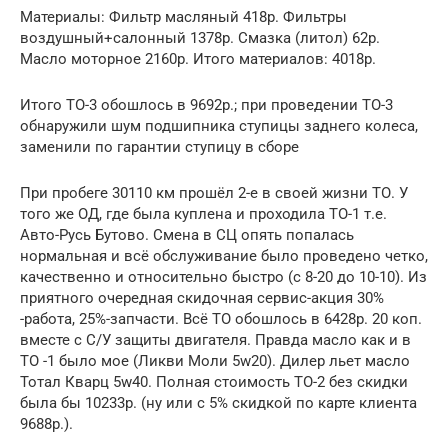
Материалы: Фильтр масляный 418р. Фильтры
воздушный+салонный 1378р. Смазка (литол) 62р.
Масло моторное 2160р. Итого материалов: 4018р.
Итого ТО-3 обошлось в 9692р.; при проведении ТО-3
обнаружили шум подшипника ступицы заднего колеса,
заменили по гарантии ступицу в сборе
При пробеге 30110 км прошёл 2-е в своей жизни ТО. У
того же ОД, где была куплена и проходила ТО-1 т.е.
Авто-Русь Бутово. Смена в СЦ опять попалась
нормальная и всё обслуживание было проведено четко,
качественно и относительно быстро (с 8-20 до 10-10). Из
приятного очередная скидочная сервис-акция 30%
-работа, 25%-запчасти. Всё ТО обошлось в 6428р. 20 коп.
вместе с С/У защиты двигателя. Правда масло как и в
ТО -1 было мое (Ликви Моли 5w20). Дилер льет масло
Тотал Кварц 5w40. Полная стоимость ТО-2 без скидки
была бы 10233р. (ну или с 5% скидкой по карте клиента
9688р.).