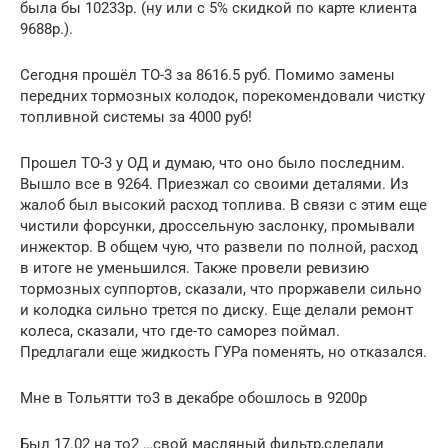
была бы 10233р. (ну или с 5% скидкой по карте клиента
9688р.).
Сегодня прошёл ТО-3 за 8616.5 руб. Помимо замены
передних тормозных колодок, порекомендовали чистку
топливной системы за 4000 руб!
Прошел ТО-3 у ОД и думаю, что оно было последним.
Вышло все в 9264. Приезжал со своими деталями. Из
жалоб был высокий расход топлива. В связи с этим еще
чистили форсунки, дроссельную заслонку, промывали
инжектор. В общем чую, что развели по полной, расход
в итоге не уменьшился. Также провели ревизию
тормозных суппортов, сказали, что проржавели сильно
и колодка сильно трется по диску. Еще делали ремонт
колеса, сказали, что где-то саморез поймал.
Предлагали еще жидкость ГУРа поменять, но отказался.
Мне в Тольятти то3 в декабре обошлось в 9200р
Был 17.02 на то2 …свой масляный фильтр,сделали