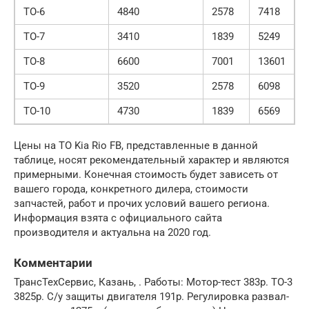
ТО-6
4840
2578
7418
ТО-7
3410
1839
5249
ТО-8
6600
7001
13601
ТО-9
3520
2578
6098
ТО-10
4730
1839
6569
Цены на ТО Kia Rio FB, представленные в данной
таблице, носят рекомендательный характер и являются
примерными. Конечная стоимость будет зависеть от
вашего города, конкретного дилера, стоимости
запчастей, работ и прочих условий вашего региона.
Информация взята с официального сайта
производителя и актуальна на 2020 год.
Комментарии
ТрансТехСервис, Казань, . Работы: Мотор-тест 383р. ТО-3
3825р. С/у защиты двигателя 191р. Регулировка развал-