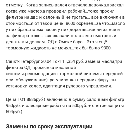
отметку…Когда записывался отвечала девочка,приехал
когда уже мастер,а проводил рабочий…тоже просил
фильтра на двс и салонный не трогать… всё включили в
стоимость…я от такой цены 8600 охренел…за что…масло
у них брал…норма часов у них дорогая…взяли за всё и
за фильтра тоже… как сказали положено смотреть и
делать мы делаем…ОД в Омске барс …Это я ещё
тормозную жидкость не менял…так бы было 9300.
Санкт-Петербург 20.04 То-1 11,354 руб. замена масла,три
фильтра ОД, промывка масляной
системы.рекомендации : тормозной системы передней
оси- обслуживание), регулировка передних фар,углы
установки колес, адаптация рулевого управления.
Цена ТО1 8886руб ( включено в сумму салонный фильтр
950руб. и слесарные работы на 500руб. + снятие защиты
504руб.)
Замены по сроку эксплуатации