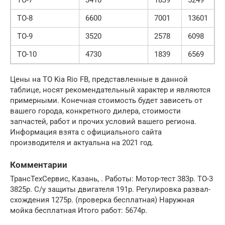
ТО-8
6600
7001
13601
ТО-9
3520
2578
6098
ТО-10
4730
1839
6569
Цены на ТО Kia Rio FB, представленные в данной
таблице, носят рекомендательный характер и являются
примерными. Конечная стоимость будет зависеть от
вашего города, конкретного дилера, стоимости
запчастей, работ и прочих условий вашего региона.
Информация взята с официального сайта
производителя и актуальна на 2021 год.
Комментарии
ТрансТехСервис, Казань, . Работы: Мотор-тест 383р. ТО-3
3825р. С/у защиты двигателя 191р. Регулировка развал-
схождения 1275р. (проверка бесплатная) Наружная
мойка бесплатная Итого работ: 5674р.