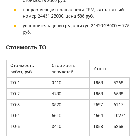
стоимость 2060 руб.
направляющая планка цепи ГРМ, каталожный
номер 24431-2B000, цена 588 руб.
успокоитель цепи грм, артикул 24420-2B000 – 775
руб.
Стоимость ТО
Стоимость
Стоимость
Итого
работ, руб.
запчастей
ТО-1
3410
1858
5268
ТО-2
4730
1858
6588
ТО-3
3520
2597
6117
ТО-4
5610
4664
10274
ТО-5
3410
1858
5268