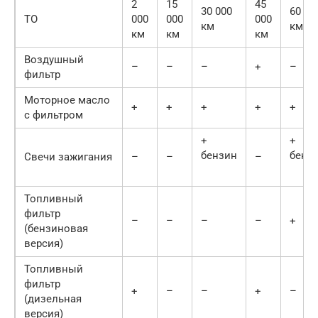
2
15
45
30 000
60 00
ТО
000
000
000
км
км
км
км
км
Воздушный
–
–
–
+
–
фильтр
Моторное масло
+
+
+
+
+
с фильтром
+
+
бензин
бенз
Свечи зажигания
–
–
–
Топливный
фильтр
–
–
–
–
+
(бензиновая
версия)
Топливный
фильтр
+
–
–
+
–
(дизельная
версия)