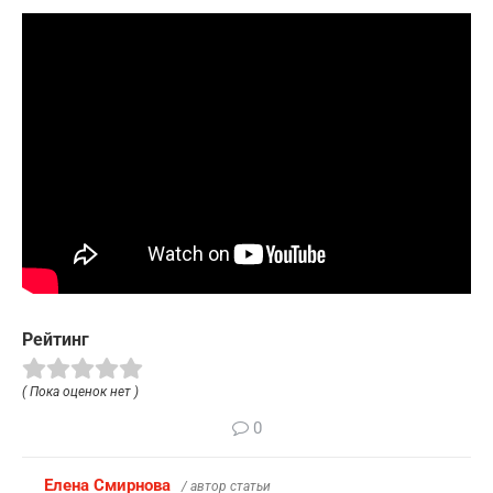
Рейтинг
( Пока оценок нет )
0
Елена Смирнова
/ автор статьи