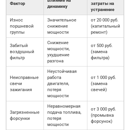
Влияние на
Фактор
затраты на
динамику
устранение
Износ
Значительное
от 20 000 руб.
поршневой
снижение
(капитальный
группы
мощности
ремонт)
Снижение
Забитый
от 500 руб.
мощности,
воздушный
(замена
ухудшение
фильтр
фильтра)
разгона
Неустойчивая
Неисправные
работа
от 1 000 руб.
свечи
двигателя,
(замена
зажигания
потеря
свечей)
мощности
Неравномерная
от 3 000 руб.
Загрязненные
подача топлива,
(промывка
форсунки
потеря
форсунок)
мощности