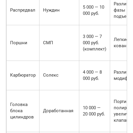
Различн
5 000 — 10
Распредвал
Нуждин
фазы и
000 руб.
подъем
3 000 — 7
Легкие,
Поршни
СМП
000 руб.
кованые
(комплект)
4 000 — 8
Различн
Карбюратор
Солекс
000 руб.
модифик
Портинг,
Головка
10 000 —
полировк
блока
Доработанная
20 000 руб.
увеличе
цилиндров
клапаны