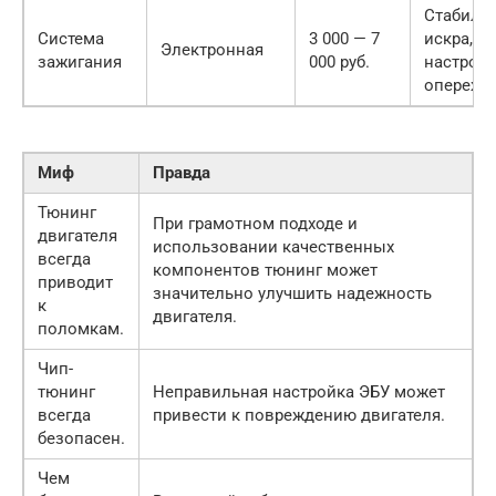
Стабиль
Система
3 000 — 7
искра,
Электронная
зажигания
000 руб.
настройк
опереже
Миф
Правда
Тюнинг
При грамотном подходе и
двигателя
использовании качественных
всегда
компонентов тюнинг может
приводит
значительно улучшить надежность
к
двигателя.
поломкам.
Чип-
тюнинг
Неправильная настройка ЭБУ может
всегда
привести к повреждению двигателя.
безопасен.
Чем