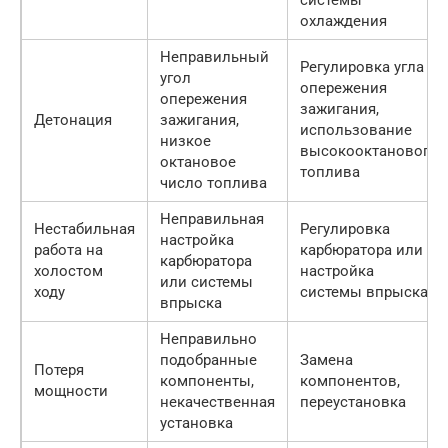
охлаждения
Неправильный
Регулировка угла
угол
опережения
опережения
зажигания,
Детонация
зажигания,
использование
низкое
высокооктанового
октановое
топлива
число топлива
Неправильная
Нестабильная
Регулировка
настройка
работа на
карбюратора или
карбюратора
холостом
настройка
или системы
ходу
системы впрыска
впрыска
Неправильно
подобранные
Замена
Потеря
компоненты,
компонентов,
мощности
некачественная
переустановка
установка