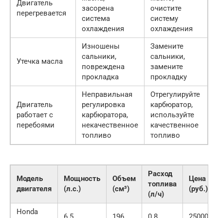
Двигатель
засорена
очистите
перегревается
система
систему
охлаждения
охлаждения
Изношены
Замените
сальники,
сальники,
Утечка масла
повреждена
замените
прокладка
прокладку
Неправильная
Отрегулируйте
Двигатель
регулировка
карбюратор,
работает с
карбюратора,
используйте
перебоями
некачественное
качественное
топливо
топливо
Расход
Модель
Мощность
Объем
Цена
топлива
двигателя
(л.с.)
(см³)
(руб.)
(л/ч)
Honda
6.5
196
0.8
25000