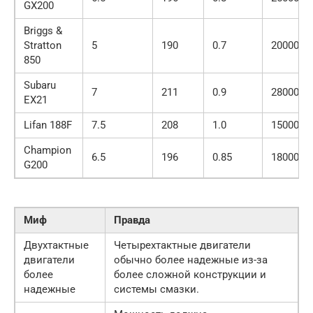
GX200
Briggs &
Stratton
5
190
0.7
20000
850
Subaru
7
211
0.9
28000
EX21
Lifan 188F
7.5
208
1.0
15000
Champion
6.5
196
0.85
18000
G200
Миф
Правда
Двухтактные
Четырехтактные двигатели
двигатели
обычно более надежные из-за
более
более сложной конструкции и
надежные
системы смазки.