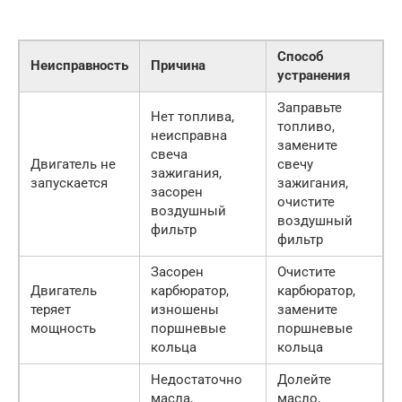
Способ
Неисправность
Причина
устранения
Заправьте
Нет топлива,
топливо,
неисправна
замените
свеча
Двигатель не
свечу
зажигания,
запускается
зажигания,
засорен
очистите
воздушный
воздушный
фильтр
фильтр
Засорен
Очистите
Двигатель
карбюратор,
карбюратор,
теряет
изношены
замените
мощность
поршневые
поршневые
кольца
кольца
Недостаточно
Долейте
масла,
масло,