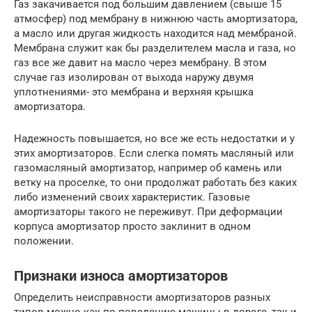
Газ закачивается под большим давлением (свыше 15
атмосфер) под мембрану в нижнюю часть амортизатора,
а масло или другая жидкость находится над мембраной.
Мембрана служит как бы разделителем масла и газа, но
газ все же давит на масло через мембрану. В этом
случае газ изолирован от выхода наружу двумя
уплотнениями- это мембрана и верхняя крышка
амортизатора.
Надежность повышается, но все же есть недостатки и у
этих амортизаторов. Если слегка помять масляный или
газомасляный амортизатор, например об камень или
ветку на проселке, то они продолжат работать без каких
либо изменений своих характеристик. Газовые
амортизаторы такого не переживут. При деформации
корпуса амортизатор просто заклинит в одном
положении.
Признаки износа амортизаторов
Определить неисправности амортизаторов разных
типов можно как по поведению машины в дороге, так и