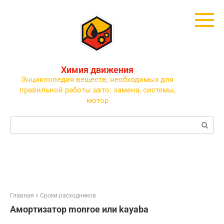
Перейти
к
контенту
Химия движения
Энциклопедия веществ, необходимых для
правильной работы авто: замена, системы,
мотор
Поиск:
Главная
»
Сроки расходников
Амортизатор monroe или kayaba