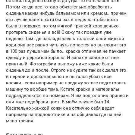
оставил сиденья сохнуть до утра. То есть часов на 6.
Потом когда все готово обязательно обработать
сиденья каким нибудь бальзамом или кремом.. причем
это лучше далеть хотя бы раз в неделю чтобы кожа
была в порядке. потом мягкой тряпкой хорошенько
протереть сиденья и всё! Скажу так поездил уже
неделю. Там где накладываешь толстый слой жидкой
коди она все равно чуть чуть лопается но выглядит это
в 100 раз лучше чем было.. краска отличная не пачкает
одежду и держится хорошо. И запах в салоне от нее
приятный. Фотографии выложу ниже какие были
сиденья до и после. Строго не судите так как делал это
в первой и доскональьно не пытался убрать все
косяки.. если например на продажу хотите подготовить
машину то вообще тема. Кстате краски и материалы
подразделяются по номерам. Я им подголоник принес и
они мне подобрали цвет. В моём случае был 14.
Касательно жижкой кожи она отлично себя ведет
например на подлокотнике и на общивках где на ней
мало трения.
Фото сиденья до