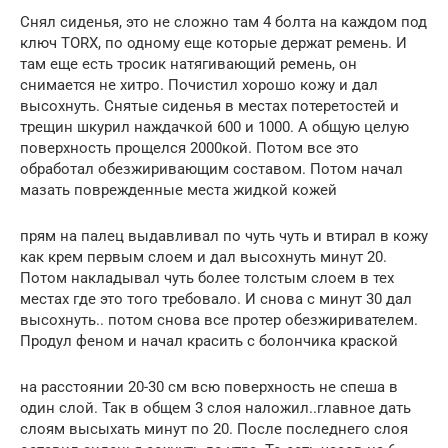
Снял сиденья, это не сложно там 4 болта на каждом под
ключ TORX, по одному еще которые держат ремень. И
там еще есть тросик натягивающий ремень, он
снимается не хитро. Почистил хорошо кожу и дал
высохнуть. Снятые сиденья в местах потеретостей и
трещин шкурил наждачкой 600 и 1000. А общую целую
поверхность прощелся 2000кой. Потом все это
обработал обезжиривающим составом. Потом начал
мазать поврежденные места жидкой кожей
прям на палец выдавливал по чуть чуть и втирал в кожу
как крем первым слоем и дал высохнуть минут 20.
Потом накладывал чуть более толстым слоем в тех
местах где это того требовало. И снова с минут 30 дал
высохнуть.. потом снова все протер обезжиривателем.
Продул феном и начал красить с болончика краской
на расстоянии 20-30 см всю поверхность не спеша в
один слой. Так в общем 3 слоя наложил..главное дать
слоям высыхать минут по 20. После последнего слоя