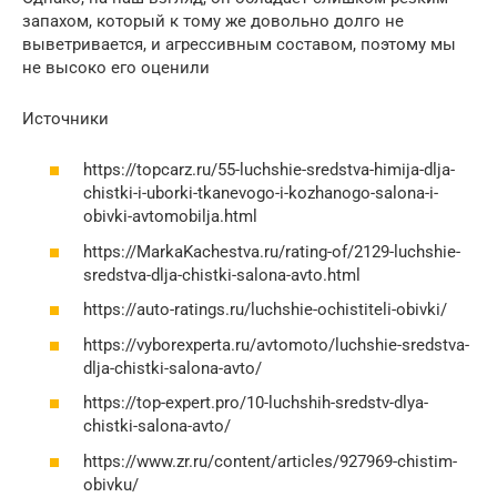
запахом, который к тому же довольно долго не
выветривается, и агрессивным составом, поэтому мы
не высоко его оценили
Источники
https://topcarz.ru/55-luchshie-sredstva-himija-dlja-
chistki-i-uborki-tkanevogo-i-kozhanogo-salona-i-
obivki-avtomobilja.html
https://MarkaKachestva.ru/rating-of/2129-luchshie-
sredstva-dlja-chistki-salona-avto.html
https://auto-ratings.ru/luchshie-ochistiteli-obivki/
https://vyborexperta.ru/avtomoto/luchshie-sredstva-
dlja-chistki-salona-avto/
https://top-expert.pro/10-luchshih-sredstv-dlya-
chistki-salona-avto/
https://www.zr.ru/content/articles/927969-chistim-
obivku/