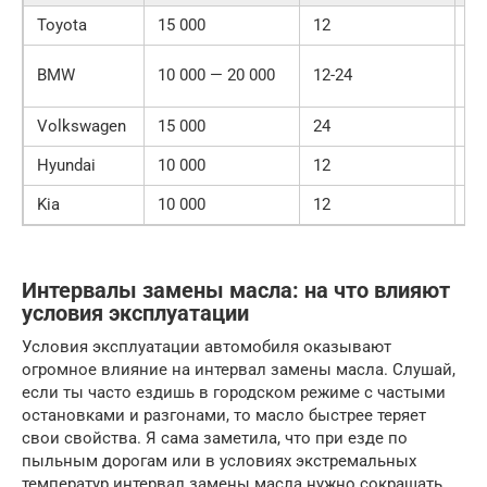
Toyota
15 000
12
Си
Си
BMW
10 000 — 20 000
12-24
(L
Volkswagen
15 000
24
Си
Hyundai
10 000
12
По
Kia
10 000
12
По
Интервалы замены масла: на что влияют
условия эксплуатации
Условия эксплуатации автомобиля оказывают
огромное влияние на интервал замены масла. Слушай,
если ты часто ездишь в городском режиме с частыми
остановками и разгонами, то масло быстрее теряет
свои свойства. Я сама заметила, что при езде по
пыльным дорогам или в условиях экстремальных
температур интервал замены масла нужно сокращать.