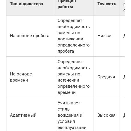
Принцип
Тип индикатора
Точность
руч
работы
сбр
Определяет
необходимость
замены по
На основе пробега
Низкая
Да
достижении
определенного
пробега
Определяет
необходимость
На основе
замены по
Средняя
Да
времени
истечении
определенного
времени
Учитывает
стиль
Адаптивный
вождения и
Высокая
Да
условия
эксплуатации