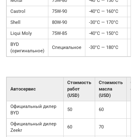
Motul
75W-80
-40°C — 150°C
30
Castrol
75W-90
-40°C — 160°C
35
Shell
80W-90
-30°C — 170°C
25
Liqui Moly
75W-85
-40°C — 150°C
40
BYD
Специальное
-30°C — 180°C
50
(оригинальное)
Стоимость
Стоимость
Об
Автосервис
работ
масла
ст
(USD)
(USD)
(U
Официальный дилер
50
60
11
BYD
Официальный дилер
60
70
13
Zeekr