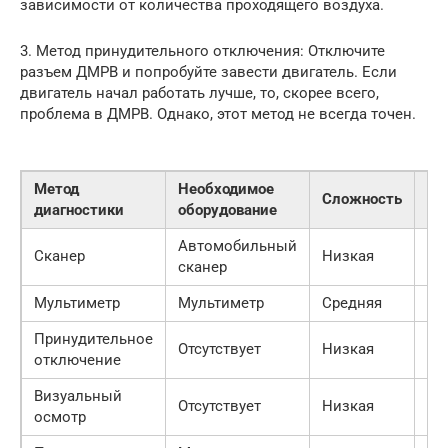
зависимости от количества проходящего воздуха.
3. Метод принудительного отключения: Отключите
разъем ДМРВ и попробуйте завести двигатель. Если
двигатель начал работать лучше, то, скорее всего,
проблема в ДМРВ. Однако, этот метод не всегда точен.
Метод
Необходимое
Сложность
То
диагностики
оборудование
Автомобильный
Сканер
Низкая
Вы
сканер
Мультиметр
Мультиметр
Средняя
Ср
Принудительное
Отсутствует
Низкая
Ни
отключение
Визуальный
Отсутствует
Низкая
Ни
осмотр