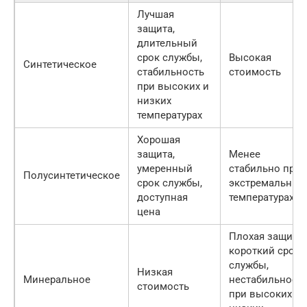
Лучшая
защита,
длительный
срок службы,
Высокая
Синтетическое
стабильность
стоимость
при высоких и
низких
температурах
Хорошая
защита,
Менее
умеренный
стабильно при
Полусинтетическое
срок службы,
экстремальных
доступная
температурах
цена
Плохая защита,
короткий срок
службы,
Низкая
Минеральное
нестабильност
стоимость
при высоких и