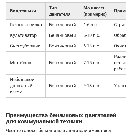
Тип
Мощность
Вид техники
Примен
двигателя
(примерно)
Газонокосилка
Бензиновый
1-6 л.с.
Стрижка
Культиватор
Бензиновый
5-10 л.с.
Обработ
Снегоуборщик
Бензиновый
6-13 л.с.
Очистка 
Различ
Мотоблок
Бензиновый
7-15 л.с.
сельско
работы
Небольшой
дорожный
Бензиновый
9-18 л.с.
Уплотне
каток
Преимущества бензиновых двигателей
для коммунальной техники
Честно говоря, бензиновые двигатели имеют ряд