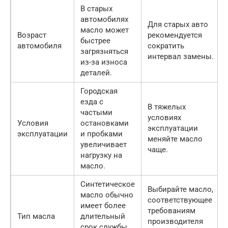
В старых
автомобилях
Для старых авто
масло может
Возраст
рекомендуется
быстрее
автомобиля
сократить
загрязняться
интервал замены.
из-за износа
деталей.
Городская
езда с
В тяжелых
частыми
условиях
Условия
остановками
эксплуатации
эксплуатации
и пробками
меняйте масло
увеличивает
чаще.
нагрузку на
масло.
Синтетическое
Выбирайте масло,
масло обычно
соответствующее
имеет более
требованиям
Тип масла
длительный
производителя
срок службы,