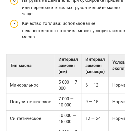
Нагрузка на двигатель: при буксировке прицепа
или перевозке тяжелых грузов меняйте масло
чаще.
Качество топлива: использование
некачественного топлива может ускорить износ
масла.
Интервал
Интервал
Условия
Тип масла
замены
замены
эксплуа
(км)
(месяцы)
5 000 — 7
Минеральное
6 — 12
Нормал
000
7 000 —
Полусинтетическое
9 — 15
Нормал
10 000
10 000 —
Синтетическое
12 — 24
Нормал
15 000