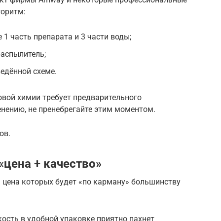
горитм:
1 часть препарата и 3 части воды;
распылитель;
едённой схеме.
вой химии требует предварительного
нению, не пренебрегайте этим моментом.
ов.
«цена + качество»
цена которых будет «по карману» большинству
дкость в удобной упаковке приятно пахнет