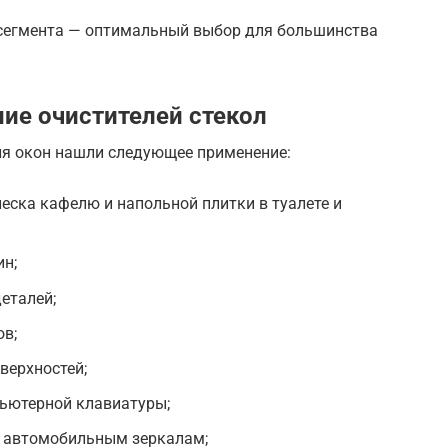
 сегмента — оптимальный выбор для большинства
ие очистителей стекол
ля окон нашли следующее применение:
леска кафелю и напольной плитки в туалете и
ин;
еталей;
ов;
ерхностей;
пьютерной клавиатуры;
 автомобильным зеркалам;