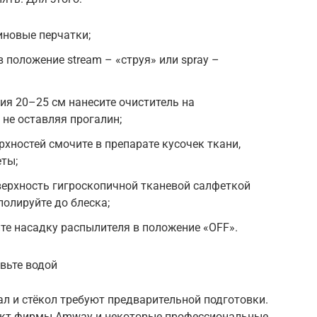
иновые перчатки;
 положение stream – «струя» или spray –
ия 20–25 см нанесите очиститель на
не оставляя прогалин;
хностей смочите в препарате кусочек ткани,
ты;
верхность гигроскопичной тканевой салфеткой
олируйте до блеска;
ите насадку распылителя в положение «OFF».
вьте водой
л и стёкол требуют предварительной подготовки.
дукт фирмы Amway и некоторые профессиональные