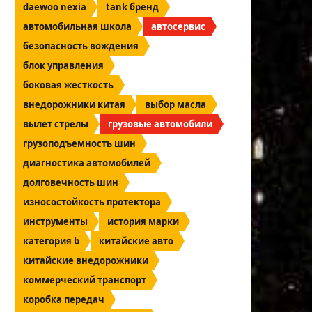
daewoo nexia
tank бренд
автомобильная школа
автосервис
безопасность вождения
блок управления
боковая жесткость
внедорожники китая
выбор масла
вылет стрелы
грузовые автомобили
грузоподъемность шин
диагностика автомобилей
долговечность шин
износостойкость протектора
инструменты
история марки
категория b
китайские авто
китайские внедорожники
коммерческий транспорт
коробка передач