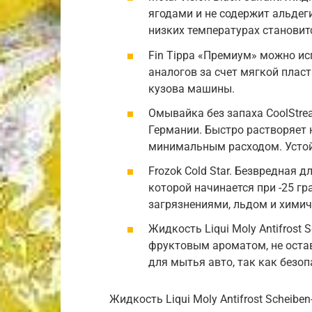
ягодами и не содержит альдег
низких температурах становит
Fin Tippa «Премиум» можно ис
аналогов за счет мягкой плас
кузова машины.
Омывайка без запаха CoolStre
Германии. Быстро растворяет н
минимальным расходом. Устой
Frozok Cold Star. Безвредная 
которой начинается при -25 г
загрязнениями, льдом и химич
Жидкость Liqui Moly Antifrost 
фруктовым ароматом, не оста
для мытья авто, так как безоп
Жидкость Liqui Moly Antifrost Scheiben