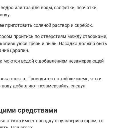
ведро или таз для воды, салфетки, перчатки,
воду.
ее приготовить соляной раствор и скребок.
сосом пройтись по отверстиям между створками,
скопившуюся грязь и пыль. Насадка должна быть
ание царапин.
к моются водой с добавлением незамерзающей
вка стекла. Проводится по той же схеме, что и
в воду добавляют незамерзайку, следуя
ящими средствами
ья стёкол имеет насадку с пульверизатором, то
ять. Для этого: