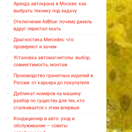
Аренда автокрана в Москве: как
выбрать технику под задачу
Отключение AdBlue: почему дизель
вдруг перестал ехать
Диагностика Mercedes: что
проверяют и зачем
Установка автомагнитолы: выбор,
совместимость, монтаж
Производство гранитных изделий в
России: от карьера до покупателя
Дубликат номеров на машину:
разбор по существу для тех, кто
сталкивается с этим впервые
Кондиционер в авто: уход и
обслуживание — советы