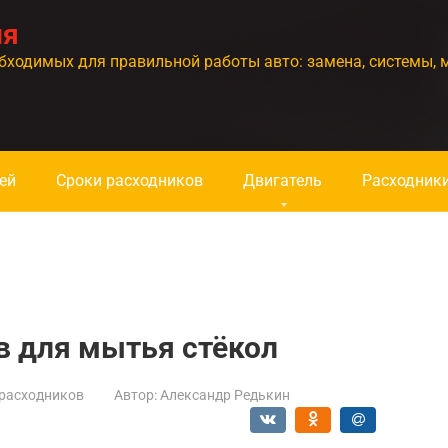
ия
бходимых для правильной работы авто: замена, системы, 
ей
Сроки расходников
Двигатель
Расходник
в для мытья стёкол
расходников
Автор:
Александр Редькин