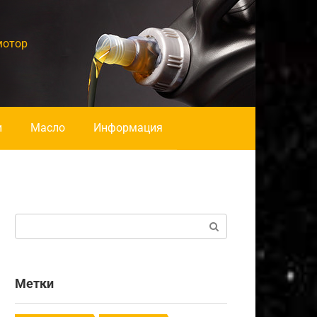
мотор
и
Масло
Информация
Поиск:
Метки