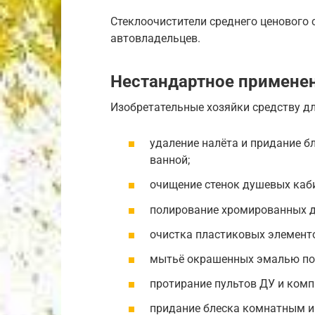
Стеклоочистители среднего ценового
автовладельцев.
Нестандартное применен
Изобретательные хозяйки средству д
удаление налёта и придание б
ванной;
очищение стенок душевых каб
полирование хромированных д
очистка пластиковых элемент
мытьё окрашенных эмалью пов
протирание пультов ДУ и ком
придание блеска комнатным и