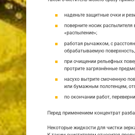
наденьте защитные очки и рез
поверните носик распылителя в
«распыление»;
работая рычажком, с расстоян
обрабатываемую поверхность, 
при очищении рельефных повер
протрите загрязнённые предме
насухо вытрите смоченную по
или бумажным полотенцем, отп
по окончании работ, переверн
Перед применением концентрат разба
Некоторые жидкости для чистки зерка
К таким очистителям относится про