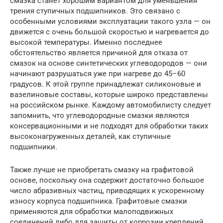
смазка станет хорошим вариантом для уменьшения
трения ступичных подшипников. Это связано с
особенными условиями эксплуатации такого узла — он
движется с очень большой скоростью и нагревается до
высокой температуры. Именно последнее
обстоятельство является причиной для отказа от
смазок на основе синтетических углеводородов — они
начинают разрушаться уже при нагреве до 45–60
градусов. К этой группе принадлежат силиконовые и
вазелиновые составы, которые широко представлены
на российском рынке. Каждому автомобилисту следует
запомнить, что углеводородные смазки являются
консервационными и не подходят для обработки таких
высоконагруженных деталей, как ступичные
подшипники.
Также лучше не приобретать смазку на графитовой
основе, поскольку она содержит достаточно большое
число абразивных частиц, приводящих к ускоренному
износу корпуса подшипника. Графитовые смазки
применяются для обработки малоподвижных
соединений либо для защиты от коррозии креплений