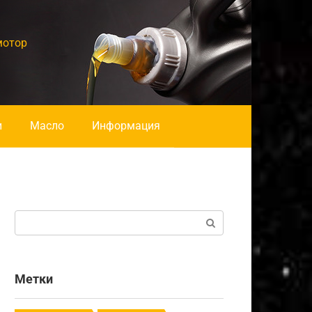
мотор
и
Масло
Информация
Поиск:
Метки