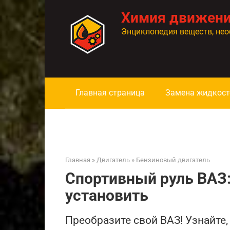
Перейти
Химия движен
к
контенту
Энциклопедия веществ, нео
Главная страница
Замена жидкост
Главная
»
Двигатель
»
Бензиновый двигатель
Спортивный руль ВАЗ:
установить
Преобразите свой ВАЗ! Узнайте,