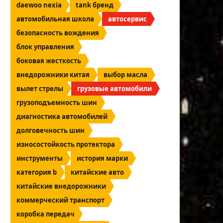
daewoo nexia
tank бренд
автомобильная школа
автосервис
безопасность вождения
блок управления
боковая жесткость
внедорожники китая
выбор масла
вылет стрелы
грузовые автомобили
грузоподъемность шин
диагностика автомобилей
долговечность шин
износостойкость протектора
инструменты
история марки
категория b
китайские авто
китайские внедорожники
коммерческий транспорт
коробка передач