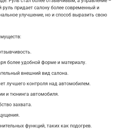
де. Руль стал более отзывчивым, а управление –
й руль придает салону более современный и
нальное улучшение, но и способ выразить свою
имуществ:
отзывчивость.
я более удобной форме и материалу.
ательный внешний вид салона.
чет лучшего контроля над автомобилем.
и и тюнинга автомобиля.
ство захвата.
щущения.
ительных функций, таких как подогрев.