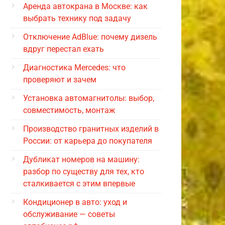
Аренда автокрана в Москве: как
выбрать технику под задачу
Отключение AdBlue: почему дизель
вдруг перестал ехать
Диагностика Mercedes: что
проверяют и зачем
Установка автомагнитолы: выбор,
совместимость, монтаж
Производство гранитных изделий в
России: от карьера до покупателя
Дубликат номеров на машину:
разбор по существу для тех, кто
сталкивается с этим впервые
Кондиционер в авто: уход и
обслуживание — советы