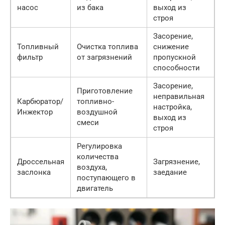
насос
из бака
выход из
строя
Засорение,
Топливный
Очистка топлива
снижение
фильтр
от загрязнений
пропускной
способности
Засорение,
Приготовление
неправильная
Карбюратор/
топливно-
настройка,
Инжектор
воздушной
выход из
смеси
строя
Регулировка
количества
Дроссельная
Загрязнение,
воздуха,
заслонка
заедание
поступающего в
двигатель