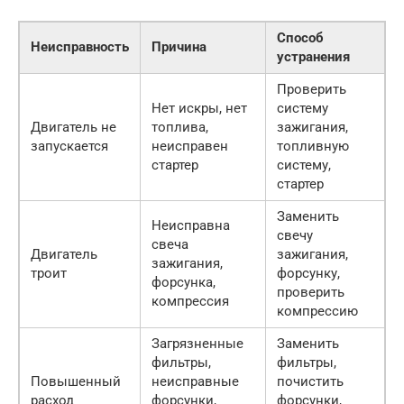
Способ
Неисправность
Причина
устранения
Проверить
Нет искры, нет
систему
Двигатель не
топлива,
зажигания,
запускается
неисправен
топливную
стартер
систему,
стартер
Заменить
Неисправна
свечу
свеча
Двигатель
зажигания,
зажигания,
троит
форсунку,
форсунка,
проверить
компрессия
компрессию
Загрязненные
Заменить
фильтры,
фильтры,
Повышенный
неисправные
почистить
расход
форсунки,
форсунки,