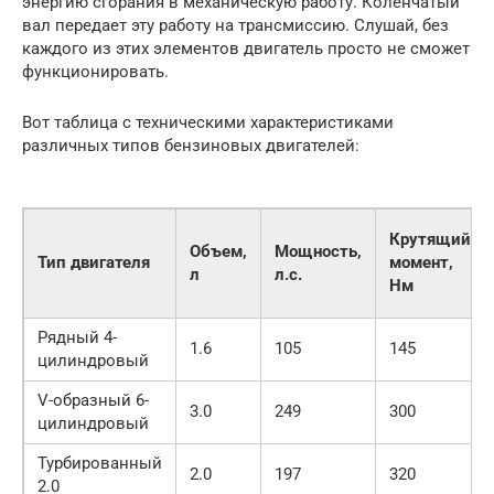
энергию сгорания в механическую работу. Коленчатый
вал передает эту работу на трансмиссию. Слушай, без
каждого из этих элементов двигатель просто не сможет
функционировать.
Вот таблица с техническими характеристиками
различных типов бензиновых двигателей:
Крутящий
Объем,
Мощность,
Тип двигателя
момент,
л
л.с.
Нм
Рядный 4-
1.6
105
145
цилиндровый
V-образный 6-
3.0
249
300
цилиндровый
Турбированный
2.0
197
320
2.0