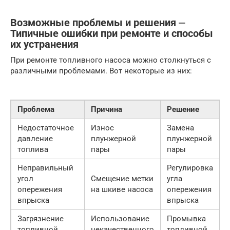
Возможные проблемы и решения ⏤
Типичные ошибки при ремонте и способы
их устранения
При ремонте топливного насоса можно столкнуться с
различными проблемами. Вот некоторые из них:
Проблема
Причина
Решение
Недостаточное
Износ
Замена
давление
плунжерной
плунжерной
топлива
пары
пары
Неправильный
Регулировка
угол
Смещение метки
угла
опережения
на шкиве насоса
опережения
впрыска
впрыска
Загрязнение
Использование
Промывка
топливной
некачественного
топливной