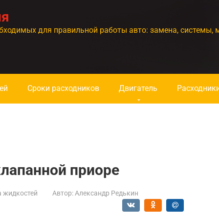
ия
бходимых для правильной работы авто: замена, системы, 
ей
Сроки расходников
Двигатель
Расходник
клапанной приоре
а жидкостей
Автор:
Александр Редькин