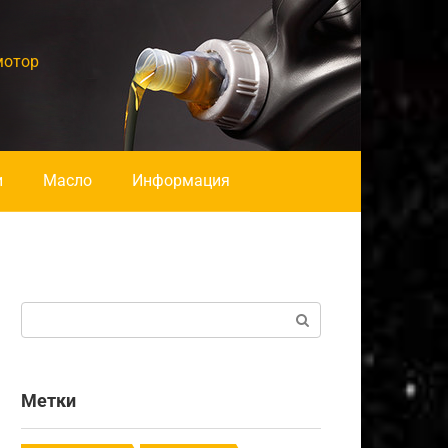
мотор
и
Масло
Информация
Поиск:
Метки