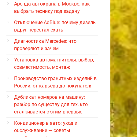
Аренда автокрана в Москве: как
выбрать технику под задачу
Отключение AdBlue: почему дизель
вдруг перестал ехать
Диагностика Mercedes: что
проверяют и зачем
Установка автомагнитолы: выбор,
совместимость, монтаж
Производство гранитных изделий в
России: от карьера до покупателя
Дубликат номеров на машину:
разбор по существу для тех, кто
сталкивается с этим впервые
Кондиционер в авто: уход и
обслуживание — советы