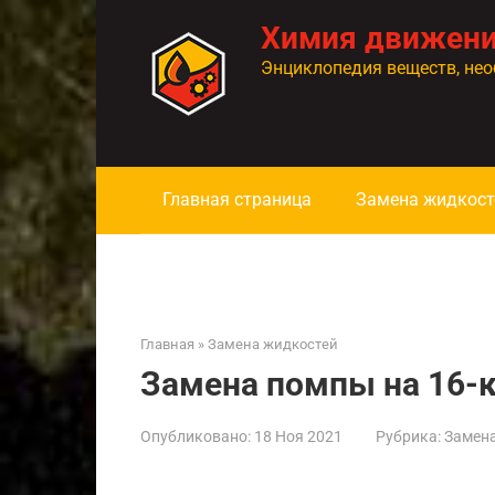
Перейти
Химия движен
к
контенту
Энциклопедия веществ, нео
Главная страница
Замена жидкост
Главная
»
Замена жидкостей
Замена помпы на 16-
Опубликовано:
18 Ноя 2021
Рубрика:
Замен