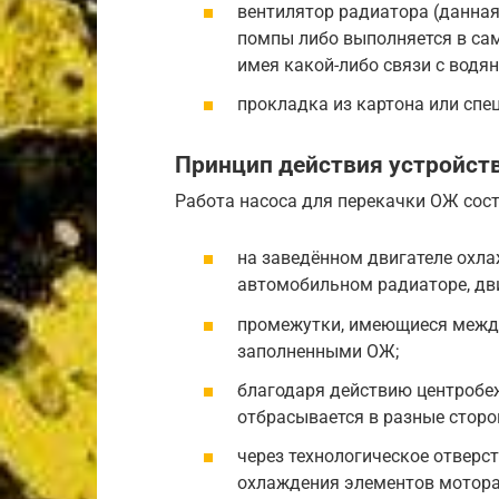
вентилятор радиатора (данная
помпы либо выполняется в са
имея какой-либо связи с водян
прокладка из картона или спе
Принцип действия устройст
Работа насоса для перекачки ОЖ сос
на заведённом двигателе охл
автомобильном радиаторе, двиг
промежутки, имеющиеся между
заполненными ОЖ;
благодаря действию центроб
отбрасывается в разные сторо
через технологическое отверс
охлаждения элементов мотора