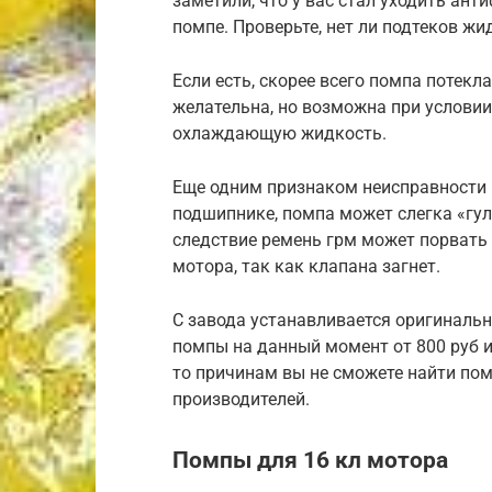
заметили, что у вас стал уходить анти
помпе. Проверьте, нет ли подтеков жи
Если есть, скорее всего помпа потекл
желательна, но возможна при условии
охлаждающую жидкость.
Еще одним признаком неисправности 
подшипнике, помпа может слегка «гуля
следствие ремень грм может порвать 
мотора, так как клапана загнет.
С завода устанавливается оригинальн
помпы на данный момент от 800 руб и 
то причинам вы не сможете найти пом
производителей.
Помпы для 16 кл мотора