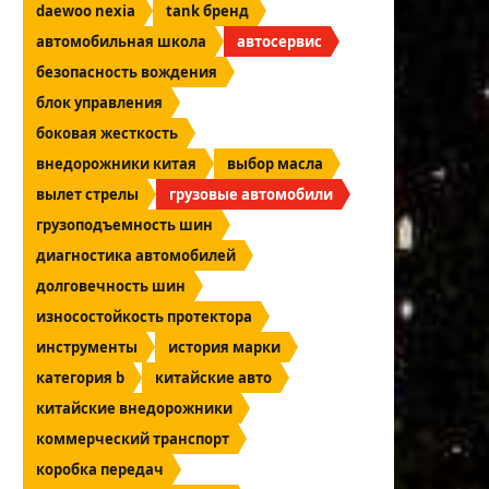
daewoo nexia
tank бренд
автомобильная школа
автосервис
безопасность вождения
блок управления
боковая жесткость
внедорожники китая
выбор масла
вылет стрелы
грузовые автомобили
грузоподъемность шин
диагностика автомобилей
долговечность шин
износостойкость протектора
инструменты
история марки
категория b
китайские авто
китайские внедорожники
коммерческий транспорт
коробка передач