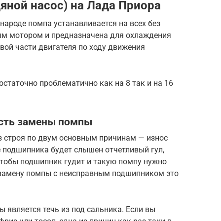
яной насос) на Лада Приора
 народе помпа устанавливается на всех без
ым мотором и предназначена для охлаждения
авой части двигателя по ходу движения
остаточно проблематично как на 8 так и на 16
ость замены помпы
з строя по двум основным причинам — износ
е подшипника будет слышен отчетливый гул,
чтобы подшипник гудит и такую помпу нужно
и замену помпы с неисправным подшипником это
 является течь из под сальника. Если вы