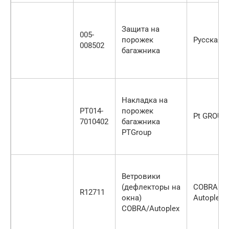
Защита на
005-
порожек
Русская А
008502
багажника
Накладка на
PT014-
порожек
Pt GROUP
7010402
багажника
PTGroup
Ветровики
(дефлекторы на
COBRA /
R12711
окна)
Autoplex
COBRA/Autoplex