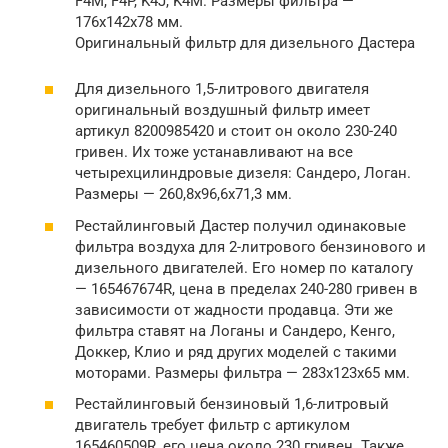
F4M, F4P, K4J, K4М. Размеры фильтра —
176х142х78 мм.
Оригинальный фильтр для дизельного Дастера
Для дизельного 1,5-литрового двигателя
оригинальный воздушный фильтр имеет
артикул 8200985420 и стоит он около 230-240
гривен. Их тоже устанавливают на все
четырехцилиндровые дизеля: Сандеро, Логан.
Размеры — 260,8х96,6х71,3 мм.
Рестайлинговый Дастер получил одинаковые
фильтра воздуха для 2-литрового бензинового и
дизельного двигателей. Его номер по каталогу
— 165467674R, цена в пределах 240-280 гривен в
зависимости от жадности продавца. Эти же
фильтра ставят на Логаны и Сандеро, Кенго,
Доккер, Клио и ряд других моделей с такими
моторами. Размеры фильтра — 283х123х65 мм.
Рестайлинговый бензиновый 1,6-литровый
двигатель требует фильтр с артикулом
165460509R, его цена около 230 гривен. Также