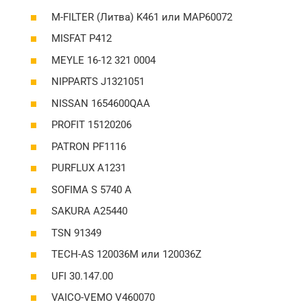
M-FILTER (Литва) K461 или MAP60072
MISFAT P412
MEYLE 16-12 321 0004
NIPPARTS J1321051
NISSAN 1654600QAA
PROFIT 15120206
PATRON PF1116
PURFLUX A1231
SOFIMA S 5740 A
SAKURA A25440
TSN 91349
TECH-AS 120036M или 120036Z
UFI 30.147.00
VAICO-VEMO V460070