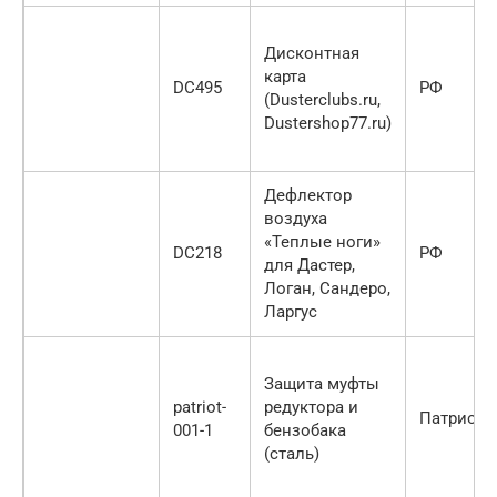
Дисконтная
карта
DC495
РФ
(Dusterclubs.ru,
Dustershop77.ru)
Дефлектор
воздуха
«Теплые ноги»
DC218
РФ
для Дастер,
Логан, Сандеро,
Ларгус
Защита муфты
patriot-
редуктора и
Патриот
001-1
бензобака
(сталь)