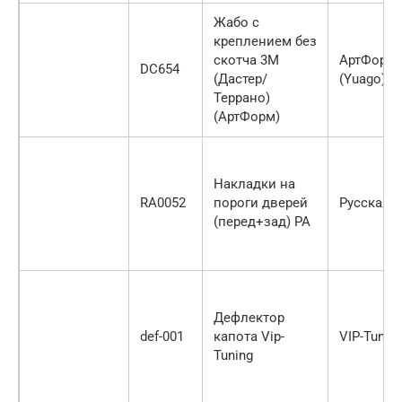
Жабо с
креплением без
скотча 3М
АртФорм
DC654
(Дастер/
(Yuago)
Террано)
(АртФорм)
Накладки на
RA0052
пороги дверей
Русская А
(перед+зад) РА
Дефлектор
def-001
капота Vip-
VIP-Tunin
Tuning