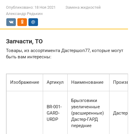
Опубликовано:
18 Ноя 2021
Замена жидкостей
Александр Редькин
Запчасти, ТО
Товары, из ассортимента Дастершоп77, которые могут
быть вам интересны:
Изображение
Артикул
Наименование
Производ
Брызговики
BR-001-
увеличенные
GARD-
(расширенные)
Дастер-Га
URDP
Дастер-ГАРД
передние