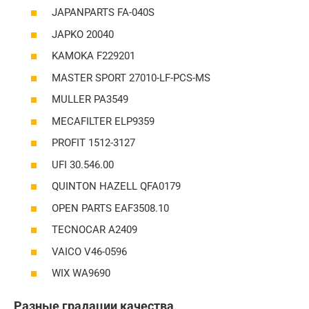
JAPANPARTS FA-040S
JAPKO 20040
KAMOKA F229201
MASTER SPORT 27010-LF-PCS-MS
MULLER PA3549
MECAFILTER ELP9359
PROFIT 1512-3127
UFI 30.546.00
QUINTON HAZELL QFA0179
OPEN PARTS EAF3508.10
TECNOCAR A2409
VAICO V46-0596
WIX WA9690
Разные градации качества