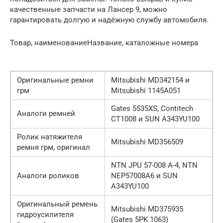
качественные запчасти на Лансер 9, можно
гарантировать долгую и надёжную службу автомобиля.
Товар, наименованиеНазвание, каталожные номера
Оригинальные ремни
Mitsubishi MD342154 и
грм
Mitsubishi 1145A051
Gates 5535XS, Contitech
Аналоги ремней
CT1008 и SUN A343YU100
Ролик натяжителя
Mitsubishi MD356509
ремня грм, оригинал
NTN JPU 57-008 A-4, NTN
Аналоги роликов
NEP57008A6 и SUN
A343YU100
Оригинальный ремень
Mitsubishi MD375935
гидроусилителя
(Gates 5PK 1063)