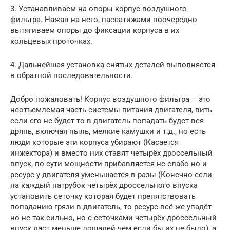
3. Устанавливаем на опоры корпус воздушного
фильтра. Нажав на него, пассатижами поочередно
вытягиваем опоры до фиксации корпуса в их
кольцевых проточках.
4. Дальнейшая установка снятых деталей выполняется
в обратной последовательности.
Добро пожаловать! Корпус воздушного фильтра – это
неотъемлемая часть системы питания двигателя, вить
если его не будет то в двигатель попадать будет вся
дрянь, включая пыль, мелкие камушки и т.д., но есть
люди которые эти корпуса убирают (Касается
инжектора) и вместо них ставят четырёх дроссельный
впуск, по сути мощности прибавляется не слабо но и
ресурс у двигателя уменьшается в разы (Конечно если
на каждый патрубок четырёх дроссельного впуска
установить сеточку которая будет препятствовать
попаданию грязи в двигатель, то ресурс всё же упадёт
но не так сильно, но с сеточками четырёх дроссельный
впуск даст меньше лошадей чем если бы их не было), а