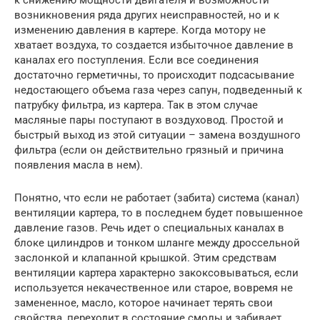
возникновения ряда других неисправностей, но и к
изменению давления в картере. Когда мотору не
хватает воздуха, то создается избыточное давление в
каналах его поступления. Если все соединения
достаточно герметичны, то происходит подсасывание
недостающего объема газа через сапун, подведенный к
патрубку фильтра, из картера. Так в этом случае
масляные пары поступают в воздуховод. Простой и
быстрый выход из этой ситуации – замена воздушного
фильтра (если он действительно грязный и причина
появления масла в нем).
Понятно, что если не работает (забита) система (канал)
вентиляции картера, то в последнем будет повышенное
давление газов. Речь идет о специальных каналах в
блоке цилиндров и тонком шланге между дроссельной
заслонкой и клапанной крышкой. Этим средствам
вентиляции картера характерно закоксовываться, если
используется некачественное или старое, вовремя не
замененное, масло, которое начинает терять свои
свойства, переходит в состояние смолы и забивает