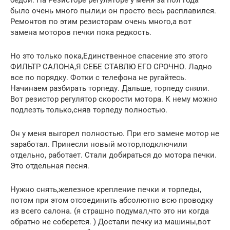
бедой. На Резисторе регуляторе у меня за пол года
было очень много пыли,и он просто весь расплавился.
Ремонтов по этим резисторам очень много,а вот
замена моторов печки пока редкость.
Но это только пока,Единственное спасение это этого
ФИЛЬТР САЛОНА,Я СЕБЕ СТАВЛЮ ЕГО СРОЧНО. Ладно
все по порядку. Фотки с телефона не ругайтесь.
Начинаем разбирать торпеду. Дальше, торпеду сняли.
Вот резистор регулятор скорости мотора. К нему можно
подлезть только,сняв торпеду полностью.
Он у меня выгорел полностью. При его замене мотор не
заработал. Принесли новый мотор,подключили
отдельно, работает. Стали добираться до мотора печки.
Это отдельная песня.
Нужно снять,железное крепление печки и торпеды,
потом при этом отсоединить абсолютно всю проводку
из всего салона. (я страшно подумал,что это ни когда
обратно не соберется. ) Достали печку из машины,вот