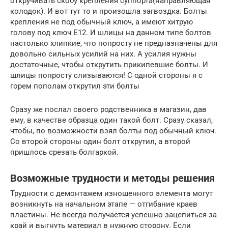
откручивать скобу крепления суппорта(направляющая
колодок). И вот тут то и произошла загвоздка. Болты
крепления не под обычный ключ, а имеют хитрую
голову под ключ Е12. И шлицы на данном типе болтов
настолько хлипкие, что попросту не предназначены для
довольно сильных усилий на них. А усилия нужны
достаточные, чтобы открутить прикипевшие болты. И
шлицы попросту слизываются! С одной стороны я с
горем пополам открутил эти болты
Сразу же послал своего родственника в магазин, дав
ему, в качестве образца один такой болт. Сразу сказал,
чтобы, по возможности взял болты под обычный ключ.
Со второй стороны один болт открутил, а второй
пришлось срезать болгаркой.
Возможные трудности и методы решения
Трудности с демонтажем изношенного элемента могут
возникнуть на начальном этапе — отгибание краев
пластины. Не всегда получается успешно зацепиться за
край и выгнуть материал в нужную сторону. Если