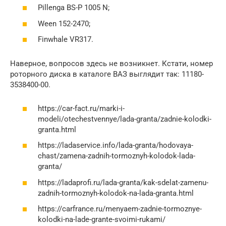
Pillenga BS-P 1005 N;
Ween 152-2470;
Finwhale VR317.
Наверное, вопросов здесь не возникнет. Кстати, номер
роторного диска в каталоге ВАЗ выглядит так: 11180-
3538400-00.
https://car-fact.ru/marki-i-
modeli/otechestvennye/lada-granta/zadnie-kolodki-
granta.html
https://ladaservice.info/lada-granta/hodovaya-
chast/zamena-zadnih-tormoznyh-kolodok-lada-
granta/
https://ladaprofi.ru/lada-granta/kak-sdelat-zamenu-
zadnih-tormoznyh-kolodok-na-lada-granta.html
https://carfrance.ru/menyaem-zadnie-tormoznye-
kolodki-na-lade-grante-svoimi-rukami/