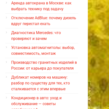
Аренда автокрана в Москве: как
выбрать технику под задачу
Отключение AdBlue: почему дизель
вдруг перестал ехать
Диагностика Mercedes: что
проверяют и зачем
Установка автомагнитолы: выбор,
совместимость, монтаж
Производство гранитных изделий в
России: от карьера до покупателя
Дубликат номеров на машину:
разбор по существу для тех, кто
сталкивается с этим впервые
Кондиционер в авто: уход и
обслуживание — советы