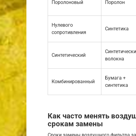
Поролоновый
Поролон
Нулевого
Синтетика
сопротивления
Синтетическ
Синтетический
волокна
Бумага +
Комбинированный
синтетика
Как часто менять возду
срокам замены
Сроки замены воздушного фильтра за