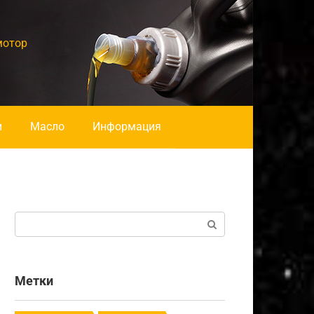
мотор
и
Масло
Информация
Поиск:
Метки