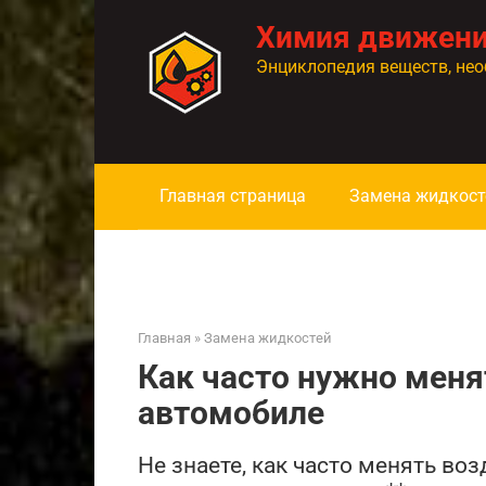
Перейти
Химия движен
к
контенту
Энциклопедия веществ, нео
Главная страница
Замена жидкост
Главная
»
Замена жидкостей
Как часто нужно мен
автомобиле
Не знаете, как часто менять во