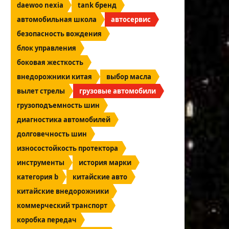
daewoo nexia
tank бренд
автомобильная школа
автосервис
безопасность вождения
блок управления
боковая жесткость
внедорожники китая
выбор масла
вылет стрелы
грузовые автомобили
грузоподъемность шин
диагностика автомобилей
долговечность шин
износостойкость протектора
инструменты
история марки
категория b
китайские авто
китайские внедорожники
коммерческий транспорт
коробка передач