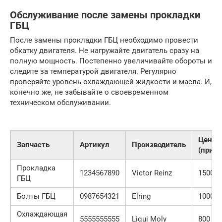
Обслуживание после замены прокладки
ГБЦ
После замены прокладки ГБЦ необходимо провести
обкатку двигателя. Не нагружайте двигатель сразу на
полную мощность. Постепенно увеличивайте обороты и
следите за температурой двигателя. Регулярно
проверяйте уровень охлаждающей жидкости и масла. И,
конечно же, не забывайте о своевременном
техническом обслуживании.
Цена
Запчасть
Артикул
Производитель
(приме
Прокладка
1234567890
Victor Reinz
1500 р
ГБЦ
Болты ГБЦ
0987654321
Elring
1000 р
Охлаждающая
5555555555
Liqui Moly
800 ру