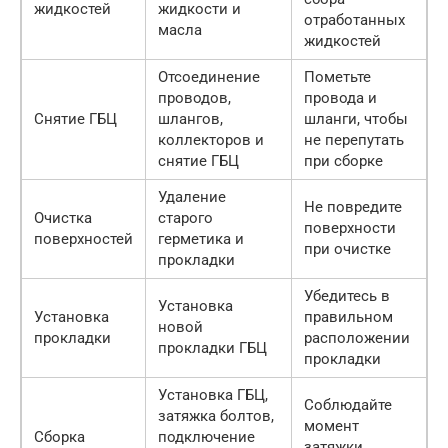
жидкостей
жидкости и
отработанных
масла
жидкостей
Отсоединение
Пометьте
проводов,
провода и
Снятие ГБЦ
шлангов,
шланги, чтобы
коллекторов и
не перепутать
снятие ГБЦ
при сборке
Удаление
Не повредите
Очистка
старого
поверхности
поверхностей
герметика и
при очистке
прокладки
Убедитесь в
Установка
Установка
правильном
новой
прокладки
расположении
прокладки ГБЦ
прокладки
Установка ГБЦ,
Соблюдайте
затяжка болтов,
момент
Сборка
подключение
затяжки