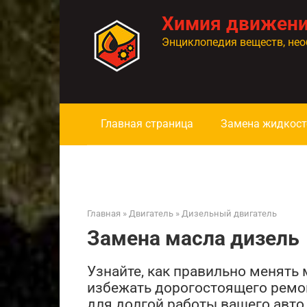
Перейти
Химия движен
к
контенту
Энциклопедия веществ, нео
Главная страница
Замена жидкост
Главная
»
Двигатель
»
Дизельный двигатель
Замена масла дизель
Узнайте, как правильно менять 
избежать дорогостоящего ремон
для долгой работы вашего авто.