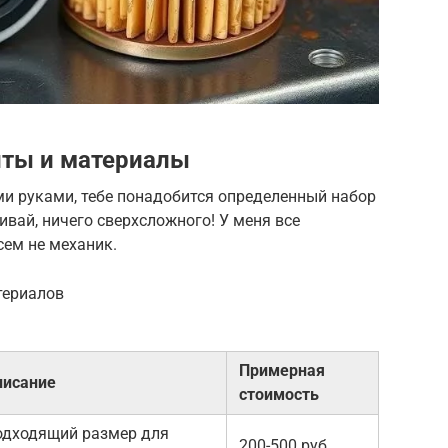
ты и материалы
и руками, тебе понадобится определенный набор
ивай, ничего сверхсложного! У меня все
сем не механик.
териалов
Примерная
писание
стоимость
одходящий размер для
200-500 руб.