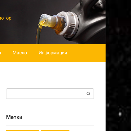
мотор
и
Масло
Информация
Поиск:
Метки