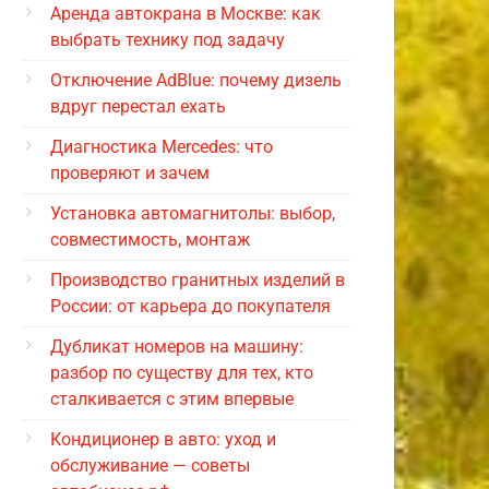
Аренда автокрана в Москве: как
выбрать технику под задачу
Отключение AdBlue: почему дизель
вдруг перестал ехать
Диагностика Mercedes: что
проверяют и зачем
Установка автомагнитолы: выбор,
совместимость, монтаж
Производство гранитных изделий в
России: от карьера до покупателя
Дубликат номеров на машину:
разбор по существу для тех, кто
сталкивается с этим впервые
Кондиционер в авто: уход и
обслуживание — советы