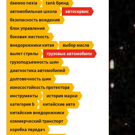
daewoo nexia
tank бренд
автомобильная школа
автосервис
безопасность вождения
блок управления
боковая жесткость
внедорожники китая
выбор масла
вылет стрелы
грузовые автомобили
грузоподъемность шин
диагностика автомобилей
долговечность шин
износостойкость протектора
инструменты
история марки
категория b
китайские авто
китайские внедорожники
коммерческий транспорт
коробка передач